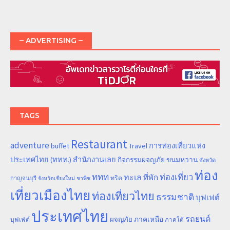
– ADVERTISING –
TAGS
Restaurant
adventure
การท่องเที่ยวแห่ง
buffet
Travel
ประเทศไทย (ททท.) สำนักงานเลย
ขนมหวาน
กิจกรรมผจญภัย
จังหวัด
ท่อง
ททท
ทะเล
ท่องเที่ยว
ที่พัก
ทริค
กาญจนบุรี
จังหวัดเชียงใหม่
ชาพีช
เที่ยวเมืองไทย
ท่องเที่ยวไทย
ธรรมชาติ
บุฟเฟต์
ประเทศไทย
รถยนต์
ภาคเหนือ
ผจญภัย
บุฟเฟ่ต์
ภาคใต้