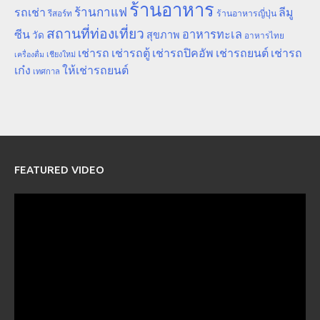
ร้านอาหาร
ร้านกาแฟ
รถเช่า
ลีมู
รีสอร์ท
ร้านอาหารญี่ปุ่น
สถานที่ท่องเที่ยว
ซีน
อาหารทะเล
สุขภาพ
วัด
อาหารไทย
เช่ารถ
เช่ารถตู้
เช่ารถปิคอัพ
เช่ารถยนต์
เช่ารถ
เชียงใหม่
เครื่องดื่ม
เก๋ง
ให้เช่ารถยนต์
เทศกาล
FEATURED VIDEO