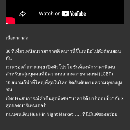
เนื้อหาล่าสุด
30 ที่เที่ยวเหนือบรรยากาศดี หนาวนี้ขึ้นเหนือไปต๊ะต่อนยอน
กัน
เรเนซองส์ เกาะสมุย เปิดตัวโปรโมชั่นห้องพักราคาพิเศษ
สำหรับกลุ่มบุคคลที่มีความหลากหลายทางเพศ (LGBT)
10 สนามกีฬาที่ใหญ่ที่สุดในโลก จัดอันดับตามความจุของฝูง
ชน
เปิดประสบการณ์ค่ำคืนสุดพิเศษ “บาคาร์ดี บาร์ ฮอปปิ้ง” กับ 3
สุดยอดบาร์เทนเดอร์
ถนนคนเดิน Hua Hin Night Market……ที่นี่มีแต่ของอร่อย