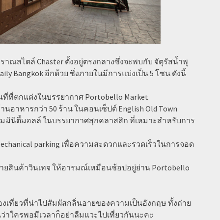
าณสไตล์ Chaster ตั้งอยู่ตรงกลางซึ่งจะพบกับ จัตุรัสน้ำพุ
aily Bangkok อีกด้วย ซึ่งภายในมีการแบ่งเป็น 5 โซน ดังนี้
ื้นที่ที่ตกแต่งในบรรยากาศ Portobello Market
ละร้านอาหารกว่า 50 ร้าน ในคอนเซ็ปต์ English Old Town
างคอมมินิตี้มอลล์ ในบรรยากาศสุกคลาสสิก ที่เหมาะสำหรับการ
 Mechanical parking เพื่อความสะดวกและรวดเร็วในการจอด
ยสินค้าวินเทจ ให้อารมณ์เหมือนช้อปอยู่ย่าน Portobello
ท่องเที่ยวที่น่าไปสัมผัสกลิ่นอายของความเป็นอังกฤษ ทั้งถ่าย
นว่าใครพอมีเวลาก็อย่าลืมแวะไปเที่ยวกันนะคะ