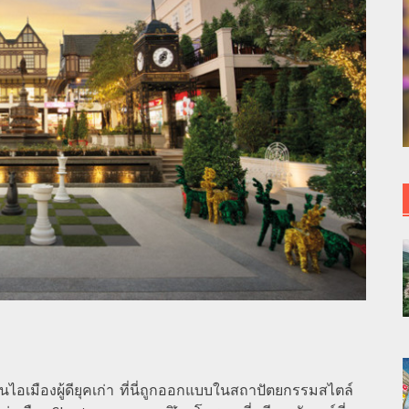
่นไอเมืองผู้ดียุคเก่า ที่นี่ถูกออกแบบในสถาปัตยกรรมสไตล์