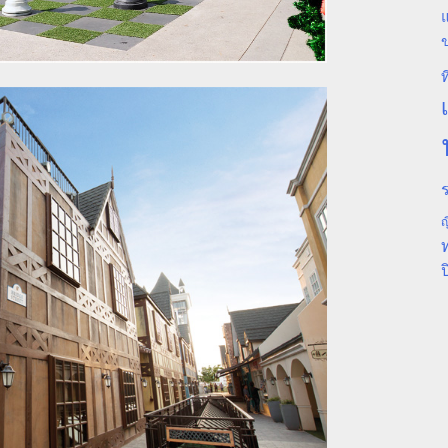
แ
ท
ร
ญ
ป