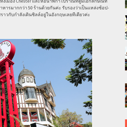
แห่งเมือง Chester และหอนาฬิกาโบราณที่ดูมีเอกลักษณ์ที่
าหารมากกว่า 50 ร้านด้วยกันค่ะ รับรองว่าเป็นแหล่งช้อป-
ราวกับกำลังเดินชิลล์อยู่ในอังกฤษเลยทีเดียวค่ะ