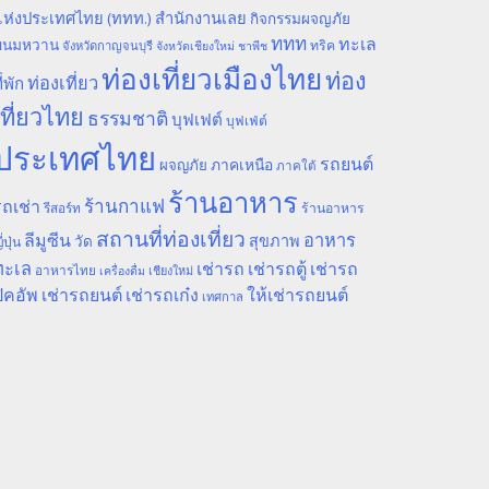
ห่งประเทศไทย (ททท.) สำนักงานเลย
กิจกรรมผจญภัย
ททท
ทะเล
ขนมหวาน
ทริค
จังหวัดกาญจนบุรี
จังหวัดเชียงใหม่
ชาพีช
ท่องเที่ยวเมืองไทย
ท่อง
ท่องเที่ยว
ี่พัก
เที่ยวไทย
ธรรมชาติ
บุฟเฟต์
บุฟเฟ่ต์
ประเทศไทย
รถยนต์
ภาคเหนือ
ผจญภัย
ภาคใต้
ร้านอาหาร
ร้านกาแฟ
ถเช่า
รีสอร์ท
ร้านอาหาร
สถานที่ท่องเที่ยว
ลีมูซีน
อาหาร
สุขภาพ
วัด
ี่ปุ่น
ทะเล
เช่ารถ
เช่ารถตู้
เช่ารถ
อาหารไทย
เชียงใหม่
เครื่องดื่ม
ิคอัพ
เช่ารถยนต์
เช่ารถเก๋ง
ให้เช่ารถยนต์
เทศกาล