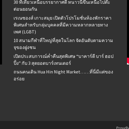
30 ที่เที่ยวเหนือบรรยากาศดี หนาวนี้ขึ้นเหนือไปต๊ะ
ต่อนยอนกัน
เรเนซองส์ เกาะสมุย เปิดตัวโปรโมชั่นห้องพักราคา
พิเศษสำหรับกลุ่มบุคคลที่มีความหลากหลายทาง
เพศ (LGBT)
10 สนามกีฬาที่ใหญ่ที่สุดในโลก จัดอันดับตามความ
จุของฝูงชน
เปิดประสบการณ์ค่ำคืนสุดพิเศษ “บาคาร์ดี บาร์ ฮอป
ปิ้ง” กับ 3 สุดยอดบาร์เทนเดอร์
ถนนคนเดิน Hua Hin Night Market……ที่นี่มีแต่ของ
อร่อย
Proudl