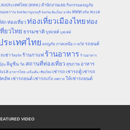
ห่งประเทศไทย (ททท.) สำนักงานเลย
กิจกรรมผจญภัย
ททท
ทะเล
ขนมหวาน
ทริค
จังหวัดกาญจนบุรี
จังหวัดเชียงใหม่
ชาพีช
ท่องเที่ยวเมืองไทย
ท่อง
ท่องเที่ยว
ี่พัก
เที่ยวไทย
ธรรมชาติ
บุฟเฟต์
บุฟเฟ่ต์
ประเทศไทย
รถยนต์
ภาคเหนือ
ผจญภัย
ภาคใต้
ร้านอาหาร
ร้านกาแฟ
ถเช่า
รีสอร์ท
ร้านอาหาร
สถานที่ท่องเที่ยว
ลีมูซีน
อาหาร
สุขภาพ
วัด
ี่ปุ่น
ทะเล
เช่ารถ
เช่ารถตู้
เช่ารถ
อาหารไทย
เชียงใหม่
เครื่องดื่ม
ิคอัพ
เช่ารถยนต์
เช่ารถเก๋ง
ให้เช่ารถยนต์
เทศกาล
FEATURED VIDEO