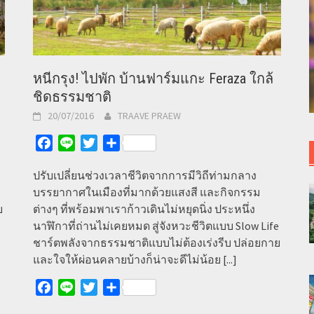
หนีกรุง! ไปพัก บ้านฟาร์มแกะ Feraza ใกล้
ชิดธรรมชาติ
20/07/2016
TRAAVE PRAEW
Facebook
Line
Twitter
Share
ปรับเปลี่ยนช่วงเวลาชีวิตจากการมีวิถีท่ามกลาง
บรรยากาศในเมืองที่มากด้วยแสงสี และกิจกรรม
บ
ต่างๆ ที่พร้อมพาเราก้าวเดินไม่หยุดนิ่ง ประหนึ่ง
นาฬิกาที่ถ่านไม่เคยหมด สู่จังหวะชีวิตแบบ Slow Life
ชาร์ตพลังจากธรรมชาติแบบไม่ต้องเร่งรีบ ปล่อยกาย
และใจให้ผ่อนคลายบ้างก็น่าจะดีไม่น้อย
[...]
Facebook
Line
Twitter
Share