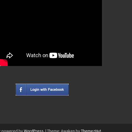
y powered by
WordPress
.
|
Theme: Awaken by
ThemezHut
.