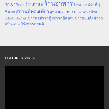
ร้านอาหาร
ร้านกาแฟ
รถเช่า
ลีมู
รีสอร์ท
ร้านอาหารญี่ปุ่น
สถานที่ท่องเที่ยว
ซีน
อาหารทะเล
สุขภาพ
วัด
อาหารไทย
เช่ารถ
เช่ารถตู้
เช่ารถปิคอัพ
เช่ารถยนต์
เช่ารถ
เชียงใหม่
เครื่องดื่ม
เก๋ง
ให้เช่ารถยนต์
เทศกาล
FEATURED VIDEO