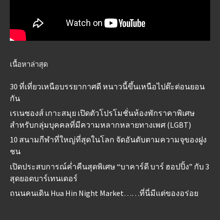
เนื้อหาล่าสุด
30 ที่เที่ยวเหนือบรรยากาศดี หนาวนี้ขึ้นเหนือไปต๊ะต่อนยอน
กัน
เรเนซองส์ เกาะสมุย เปิดตัวโปรโมชั่นห้องพักราคาพิเศษ
สำหรับกลุ่มบุคคลที่มีความหลากหลายทางเพศ (LGBT)
10 สนามกีฬาที่ใหญ่ที่สุดในโลก จัดอันดับตามความจุของฝูง
ชน
เปิดประสบการณ์ค่ำคืนสุดพิเศษ “บาคาร์ดี บาร์ ฮอปปิ้ง” กับ 3
สุดยอดบาร์เทนเดอร์
ถนนคนเดิน Hua Hin Night Market……ที่นี่มีแต่ของอร่อย