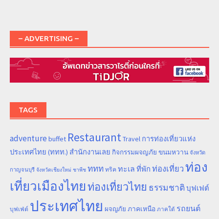
– ADVERTISING –
TAGS
Restaurant
adventure
การท่องเที่ยวแห่ง
buffet
Travel
ประเทศไทย (ททท.) สำนักงานเลย
ขนมหวาน
กิจกรรมผจญภัย
จังหวัด
ท่อง
ททท
ทะเล
ท่องเที่ยว
ที่พัก
ทริค
กาญจนบุรี
จังหวัดเชียงใหม่
ชาพีช
เที่ยวเมืองไทย
ท่องเที่ยวไทย
ธรรมชาติ
บุฟเฟต์
ประเทศไทย
รถยนต์
ภาคเหนือ
ผจญภัย
บุฟเฟ่ต์
ภาคใต้