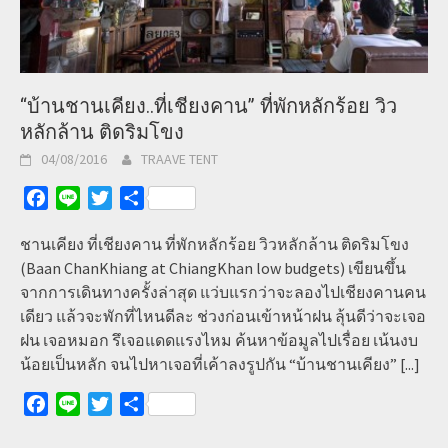
“บ้านชานเคียง..ที่เชียงคาน” ที่พักหลักร้อย วิว
หลักล้าน ติดริมโขง
04/08/2016
TRAAVE TENT
Facebook
Line
Twitter
Share
ชานเคียง ที่เชียงคาน ที่พักหลักร้อย วิวหลักล้าน ติดริมโขง
(Baan ChanKhiang at ChiangKhan low budgets) เขียนขึ้น
จากการเดินทางครั้งล่าสุด แว่บแรกว่าจะลองไปเชียงคานคน
เดียว แล้วจะพักที่ไหนดีละ ช่วงก่อนเข้าหน้าฝน ลุ้นดีว่าจะเจอ
ฝน เจอหมอก รึเจอแดดแรงไหม ค้นหาข้อมูลไปเรื่อย เน้นงบ
น้อยเป็นหลัก จนไปหาเจอที่เค้าลงรูปกัน “บ้านชานเคียง”
[...]
Facebook
Line
Twitter
Share