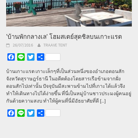
‘บ้านพักกลางเล’ โฮมสเตย์สุดชิลบนเกาะแรต
26/07/2016
TRAAVE TENT
Facebook
Line
Twitter
Share
บ้านเกาะแรต เกาะเล็กๆที่เป็นส่วนหนึ่งของอำเภอดอนสัก
จังหวัดสุราษฎร์ธานี ในอดีตต้องโดยสารเรือข้ามจากฝั่ง
ดอนสักไปเท่านั้น ปัจจุบันมีสะพานข้ามไปที่เกาะได้แล้วจึง
ทำให้เดินทางไปได้ง่ายขึ้น ที่นี่เป็นหมู่บ้านชาวประมงผู้คนอยู่
กันด้วยความสงบ ทำให้ผู้คนที่นี่มีอัธยาศัยที่ดี
[...]
Facebook
Line
Twitter
Share