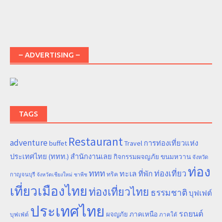
– ADVERTISING –
TAGS
Restaurant
adventure
การท่องเที่ยวแห่ง
buffet
Travel
ประเทศไทย (ททท.) สำนักงานเลย
ขนมหวาน
กิจกรรมผจญภัย
จังหวัด
ท่อง
ททท
ทะเล
ท่องเที่ยว
ที่พัก
ทริค
กาญจนบุรี
จังหวัดเชียงใหม่
ชาพีช
เที่ยวเมืองไทย
ท่องเที่ยวไทย
ธรรมชาติ
บุฟเฟต์
ประเทศไทย
รถยนต์
ภาคเหนือ
ผจญภัย
บุฟเฟ่ต์
ภาคใต้