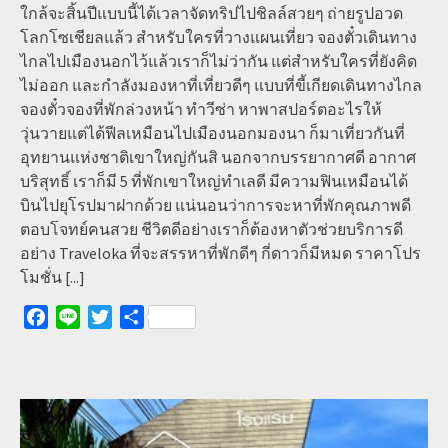
ใกล้จะสิ้นปีแบบนี้ได้เวลาจัดทริปไปชิลล์สวยๆ ถ่ายรูปอวด
โลกโซเชียลแล้ว สำหรับใครที่วางแผนเที่ยว จองตั๋วเดินทาง
ไกลไปเมืองนอกไว้แล้วเราก็ไม่ว่ากัน แต่สำหรับใครที่ยังคิด
ไม่ออก และกำลังมองหาที่เที่ยวดีๆ แบบที่ขี้เกียดเดินทางไกล
จองตั๋วจองที่พักล่วงหน้า ทำวีซ่า หาพาสปอร์ตอะไรให้
วุ่นวายแต่ได้ฟีลเหมือนไปเมืองนอกมองนา ก็มาเที่ยวกันที่
อุทยานแห่งชาติเขาใหญ่กันสิ นอกจากบรรยากาศดี อากาศ
บริสุทธิ์ เราก็มี 5 ที่พักเขาใหญ่ทำเลดี มีความฟินเหมือนได้
บินไปยุโรปมาฝากด้วย แน่นอนว่าการจะหาที่พักคุณภาพดี
ตอบโจทย์คนสวย ชีวิตดีอย่างเราก็ต้องหาตัวช่วยบริการดี
อย่าง Traveloka ที่จะสรรหาที่พักดีๆ กี่ดาวก็มีหมด ราคาโปร
โมชั่น
[...]
Facebook
Line
Twitter
Share