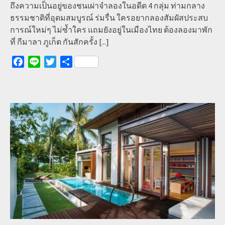
ถึงความเป็นอยู่ของชนเผ่าจำลองในอดีต 4 กลุ่ม ท่ามกลาง
ธรรมชาติที่อุดมสมบูรณ์ ร่มรื่น ใครอยากลองสัมผัสประสบ
การณ์ใหม่ๆ ไม่ซ้ำใคร แถมยังอยู่ในเมืองไทย ต้องลองมาพัก
ที่ กีมาลา ภูเก็ต กันสักครั้ง
[...]
Facebook
Line
Twitter
Share