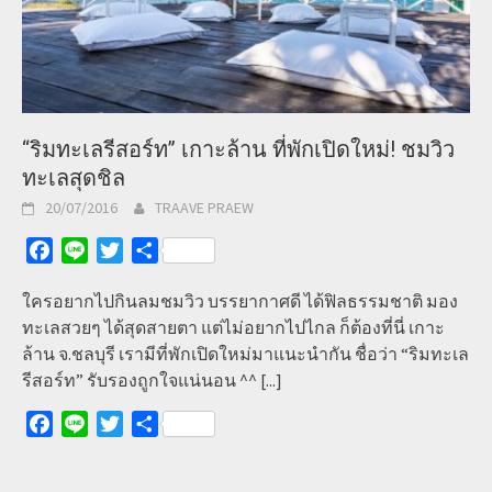
“ริมทะเลรีสอร์ท” เกาะล้าน ที่พักเปิดใหม่! ชมวิว
ทะเลสุดชิล
20/07/2016
TRAAVE PRAEW
Facebook
Line
Twitter
Share
ใครอยากไปกินลมชมวิว บรรยากาศดี ได้ฟิลธรรมชาติ มอง
ทะเลสวยๆ ได้สุดสายตา แต่ไม่อยากไปไกล ก็ต้องที่นี่ เกาะ
ล้าน จ.ชลบุรี เรามีที่พักเปิดใหม่มาแนะนำกัน ชื่อว่า “ริมทะเล
รีสอร์ท” รับรองถูกใจแน่นอน ^^
[...]
Facebook
Line
Twitter
Share