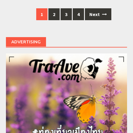
1
2
3
4
Next
Posts
navigation
ADVERTISING