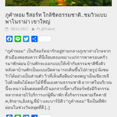
ภูคำหอม รีสอร์ท ใกล้ชิดธรรมชาติ…ชมวิวแบบ
พาโนราม่า เขาใหญ่
09/11/2017
PL @Traave
Facebook
Line
Twitter
Share
“ภูคำหอม” เป็นรีสอร์ทน่ารักอยู่ท่ามกลางภูเขาห่างไกลจาก
ตัวเมืองพอสมควร ที่นี่เงียบสงบเหมาะแก่การพาครอบครัว
รมาพักผ่อน บ้านพักจะออกแบบให้เข้ากับธรรมชาติซึ่งตัว
หลังคาบ้านพักเป็นแบบเปิดสามารถเดินขึ้นไปถ่ายรูป นั่งชม
วิวได้อย่างเป็นส่วนตัว วิวที่เห็นคือผืนป่าดงพญาเย็นเขียวขจี
ไปด้วยต้นไม้ดอกไม้ที่ขึ้นเองตามธรรมชาติ อากาศในบริเวณ
นี้จะหนาวเย็นตลอดทั้งปี นอกจากนี้ทางรีสอร์ทยังมีกิจกรรม
หลากหลายไว้บริการแก่ผู้ที่มาพัก ทั้งกิจกรรมพายเรืคคายั
ค,จักยาน,ยิงธนู,ขี่ม้า และบาร์บิคิว “ภูคำหอม” จึงเป็นที่พัก
ผ่อนในช่วงวันหยุดที่ดี
[...]