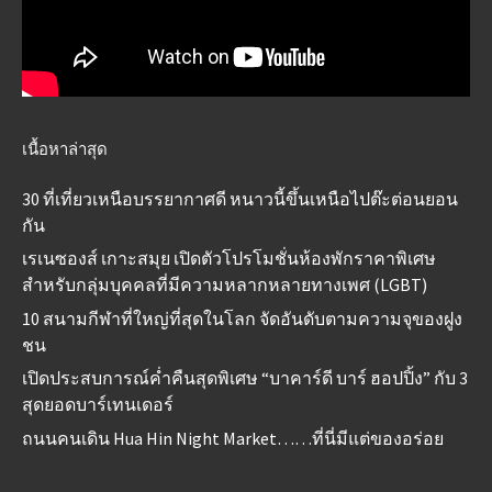
เนื้อหาล่าสุด
30 ที่เที่ยวเหนือบรรยากาศดี หนาวนี้ขึ้นเหนือไปต๊ะต่อนยอน
กัน
เรเนซองส์ เกาะสมุย เปิดตัวโปรโมชั่นห้องพักราคาพิเศษ
สำหรับกลุ่มบุคคลที่มีความหลากหลายทางเพศ (LGBT)
10 สนามกีฬาที่ใหญ่ที่สุดในโลก จัดอันดับตามความจุของฝูง
ชน
เปิดประสบการณ์ค่ำคืนสุดพิเศษ “บาคาร์ดี บาร์ ฮอปปิ้ง” กับ 3
สุดยอดบาร์เทนเดอร์
ถนนคนเดิน Hua Hin Night Market……ที่นี่มีแต่ของอร่อย