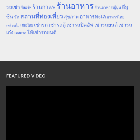
ร้านอาหาร
ร้านกาแฟ
รถเช่า
ลีมู
รีสอร์ท
ร้านอาหารญี่ปุ่น
สถานที่ท่องเที่ยว
ซีน
อาหารทะเล
สุขภาพ
วัด
อาหารไทย
เช่ารถ
เช่ารถตู้
เช่ารถปิคอัพ
เช่ารถยนต์
เช่ารถ
เชียงใหม่
เครื่องดื่ม
เก๋ง
ให้เช่ารถยนต์
เทศกาล
FEATURED VIDEO