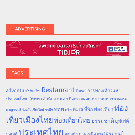
– ADVERTISING –
TAGS
Restaurant
adventure
การท่องเที่ยวแห่ง
buffet
Travel
ประเทศไทย (ททท.) สำนักงานเลย
ขนมหวาน
กิจกรรมผจญภัย
จังหวัด
ท่อง
ททท
ทะเล
ท่องเที่ยว
ที่พัก
ทริค
กาญจนบุรี
จังหวัดเชียงใหม่
ชาพีช
เที่ยวเมืองไทย
ท่องเที่ยวไทย
ธรรมชาติ
บุฟเฟต์
ประเทศไทย
รถยนต์
ภาคเหนือ
ผจญภัย
บุฟเฟ่ต์
ภาคใต้