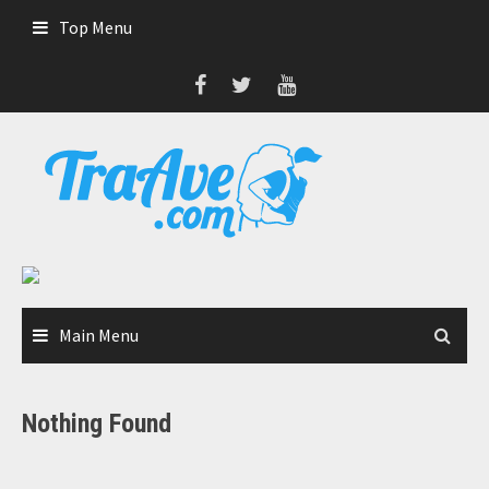
Skip
Top Menu
to
content
Main Menu
Nothing Found