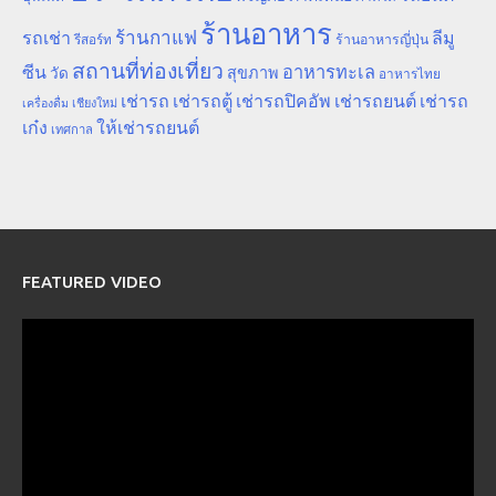
ร้านอาหาร
ร้านกาแฟ
รถเช่า
ลีมู
รีสอร์ท
ร้านอาหารญี่ปุ่น
สถานที่ท่องเที่ยว
ซีน
อาหารทะเล
สุขภาพ
วัด
อาหารไทย
เช่ารถ
เช่ารถตู้
เช่ารถปิคอัพ
เช่ารถยนต์
เช่ารถ
เชียงใหม่
เครื่องดื่ม
เก๋ง
ให้เช่ารถยนต์
เทศกาล
FEATURED VIDEO