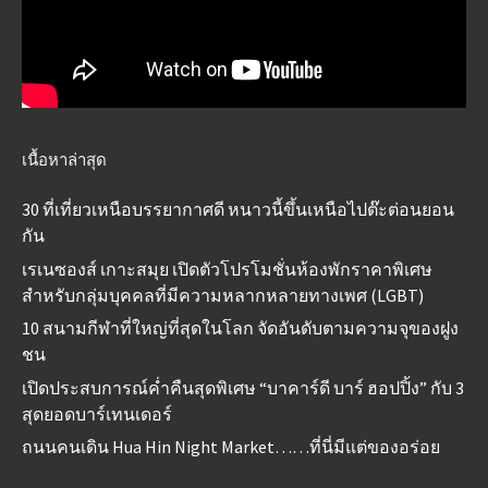
เนื้อหาล่าสุด
30 ที่เที่ยวเหนือบรรยากาศดี หนาวนี้ขึ้นเหนือไปต๊ะต่อนยอน
กัน
เรเนซองส์ เกาะสมุย เปิดตัวโปรโมชั่นห้องพักราคาพิเศษ
สำหรับกลุ่มบุคคลที่มีความหลากหลายทางเพศ (LGBT)
10 สนามกีฬาที่ใหญ่ที่สุดในโลก จัดอันดับตามความจุของฝูง
ชน
เปิดประสบการณ์ค่ำคืนสุดพิเศษ “บาคาร์ดี บาร์ ฮอปปิ้ง” กับ 3
สุดยอดบาร์เทนเดอร์
ถนนคนเดิน Hua Hin Night Market……ที่นี่มีแต่ของอร่อย