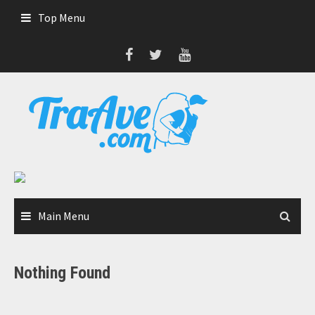
Skip
Top Menu
to
content
Main Menu
Nothing Found