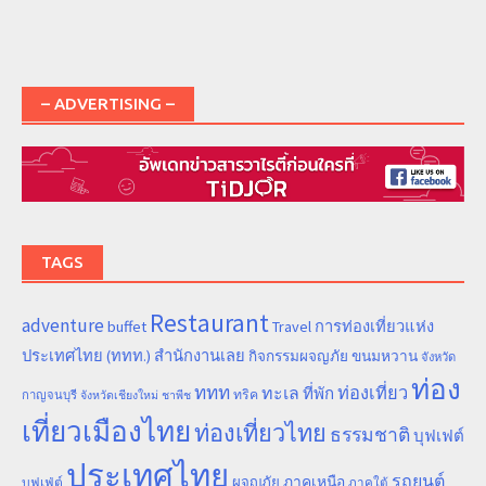
– ADVERTISING –
TAGS
Restaurant
adventure
การท่องเที่ยวแห่ง
buffet
Travel
ประเทศไทย (ททท.) สำนักงานเลย
ขนมหวาน
กิจกรรมผจญภัย
จังหวัด
ท่อง
ททท
ทะเล
ท่องเที่ยว
ที่พัก
ทริค
กาญจนบุรี
จังหวัดเชียงใหม่
ชาพีช
เที่ยวเมืองไทย
ท่องเที่ยวไทย
ธรรมชาติ
บุฟเฟต์
ประเทศไทย
รถยนต์
ภาคเหนือ
ผจญภัย
บุฟเฟ่ต์
ภาคใต้