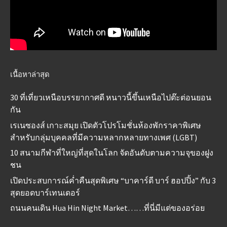
เนื้อหาล่าสุด
30 ที่เที่ยวเหนือบรรยากาศดี หนาวนี้ขึ้นเหนือไปต๊ะต่อนยอน
กัน
เรเนซองส์ เกาะสมุย เปิดตัวโปรโมชั่นห้องพักราคาพิเศษ
สำหรับกลุ่มบุคคลที่มีความหลากหลายทางเพศ (LGBT)
10 สนามกีฬาที่ใหญ่ที่สุดในโลก จัดอันดับตามความจุของฝูง
ชน
เปิดประสบการณ์ค่ำคืนสุดพิเศษ “บาคาร์ดี บาร์ ฮอปปิ้ง” กับ 3
สุดยอดบาร์เทนเดอร์
ถนนคนเดิน Hua Hin Night Market……ที่นี่มีแต่ของอร่อย