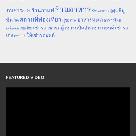
ร้านอาหาร
ร้านกาแฟ
รถเช่า
ลีมู
รีสอร์ท
ร้านอาหารญี่ปุ่น
สถานที่ท่องเที่ยว
ซีน
อาหารทะเล
สุขภาพ
วัด
อาหารไทย
เช่ารถ
เช่ารถตู้
เช่ารถปิคอัพ
เช่ารถยนต์
เช่ารถ
เชียงใหม่
เครื่องดื่ม
เก๋ง
ให้เช่ารถยนต์
เทศกาล
FEATURED VIDEO