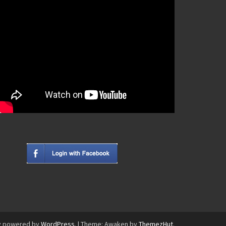
y powered by
WordPress
.
|
Theme: Awaken by
ThemezHut
.