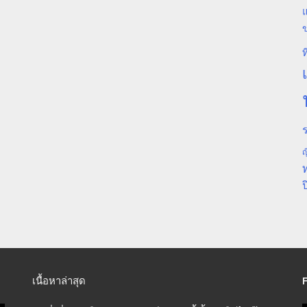
แ
ท
ร
ญ
ป
เนื้อหาล่าสุด