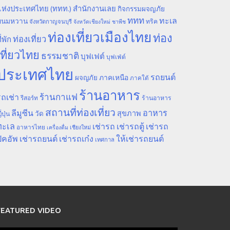
ห่งประเทศไทย (ททท.) สำนักงานเลย
กิจกรรมผจญภัย
ททท
ทะเล
ขนมหวาน
ทริค
จังหวัดกาญจนบุรี
จังหวัดเชียงใหม่
ชาพีช
ท่องเที่ยวเมืองไทย
ท่อง
ท่องเที่ยว
ี่พัก
เที่ยวไทย
ธรรมชาติ
บุฟเฟต์
บุฟเฟ่ต์
ประเทศไทย
รถยนต์
ภาคเหนือ
ผจญภัย
ภาคใต้
ร้านอาหาร
ร้านกาแฟ
ถเช่า
รีสอร์ท
ร้านอาหาร
สถานที่ท่องเที่ยว
ลีมูซีน
อาหาร
สุขภาพ
วัด
ี่ปุ่น
ทะเล
เช่ารถ
เช่ารถตู้
เช่ารถ
อาหารไทย
เชียงใหม่
เครื่องดื่ม
ิคอัพ
เช่ารถยนต์
เช่ารถเก๋ง
ให้เช่ารถยนต์
เทศกาล
FEATURED VIDEO