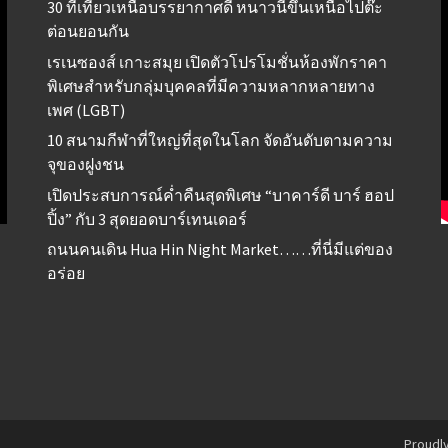
30 ที่เที่ยวเหนือบรรยากาศดี หนาวนี้ขึ้นเหนือไปต๊ะ
ต่อนยอนกัน
เรเนซองส์ เกาะสมุย เปิดตัวโปรโมชั่นห้องพักราคา
พิเศษสำหรับกลุ่มบุคคลที่มีความหลากหลายทาง
เพศ (LGBT)
10 สนามกีฬาที่ใหญ่ที่สุดในโลก จัดอันดับตามความ
จุของฝูงชน
เปิดประสบการณ์ค่ำคืนสุดพิเศษ “บาคาร์ดี บาร์ ฮอป
ปิ้ง” กับ 3 สุดยอดบาร์เทนเดอร์
ถนนคนเดิน Hua Hin Night Market……ที่นี่มีแต่ของ
อร่อย
Proudl