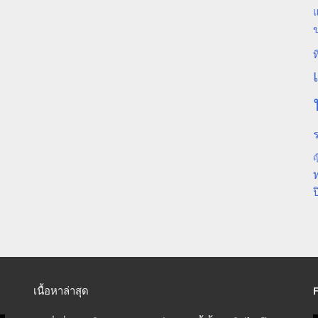
แ
ท
ร
ญ
ป
เนื้อหาล่าสุด