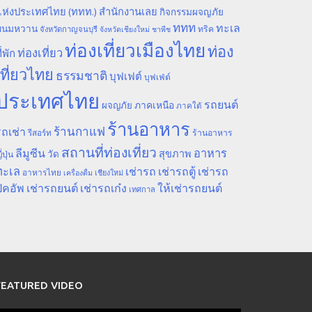
ห่งประเทศไทย (ททท.) สำนักงานเลย
กิจกรรมผจญภัย
ททท
ทะเล
ขนมหวาน
ทริค
จังหวัดกาญจนบุรี
จังหวัดเชียงใหม่
ชาพีช
ท่องเที่ยวเมืองไทย
ท่อง
ท่องเที่ยว
ี่พัก
เที่ยวไทย
ธรรมชาติ
บุฟเฟต์
บุฟเฟ่ต์
ประเทศไทย
รถยนต์
ภาคเหนือ
ผจญภัย
ภาคใต้
ร้านอาหาร
ร้านกาแฟ
ถเช่า
รีสอร์ท
ร้านอาหาร
สถานที่ท่องเที่ยว
ลีมูซีน
อาหาร
สุขภาพ
วัด
ี่ปุ่น
ทะเล
เช่ารถ
เช่ารถตู้
เช่ารถ
อาหารไทย
เชียงใหม่
เครื่องดื่ม
ิคอัพ
เช่ารถยนต์
เช่ารถเก๋ง
ให้เช่ารถยนต์
เทศกาล
FEATURED VIDEO