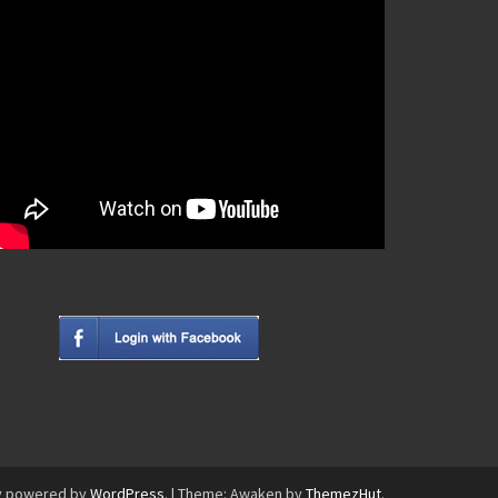
y powered by
WordPress
.
|
Theme: Awaken by
ThemezHut
.