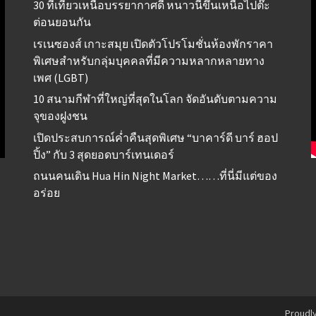
30 ที่เที่ยวเหนือบรรยากาศดี หนาวนี้ขึ้นเหนือไปต๊ะ
ต่อนยอนกัน
เรเนซองส์ เกาะสมุย เปิดตัวโปรโมชั่นห้องพักราคา
พิเศษสำหรับกลุ่มบุคคลที่มีความหลากหลายทาง
เพศ (LGBT)
10 สนามกีฬาที่ใหญ่ที่สุดในโลก จัดอันดับตามความ
จุของฝูงชน
เปิดประสบการณ์ค่ำคืนสุดพิเศษ “บาคาร์ดี บาร์ ฮอป
ปิ้ง” กับ 3 สุดยอดบาร์เทนเดอร์
ถนนคนเดิน Hua Hin Night Market……ที่นี่มีแต่ของ
อร่อย
Proudl