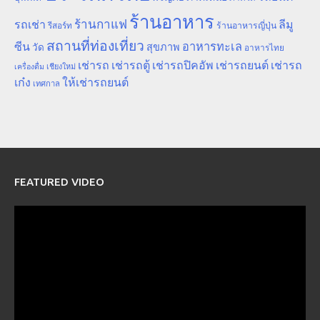
ร้านอาหาร
ร้านกาแฟ
รถเช่า
ลีมู
รีสอร์ท
ร้านอาหารญี่ปุ่น
สถานที่ท่องเที่ยว
ซีน
อาหารทะเล
สุขภาพ
วัด
อาหารไทย
เช่ารถ
เช่ารถตู้
เช่ารถปิคอัพ
เช่ารถยนต์
เช่ารถ
เชียงใหม่
เครื่องดื่ม
เก๋ง
ให้เช่ารถยนต์
เทศกาล
FEATURED VIDEO