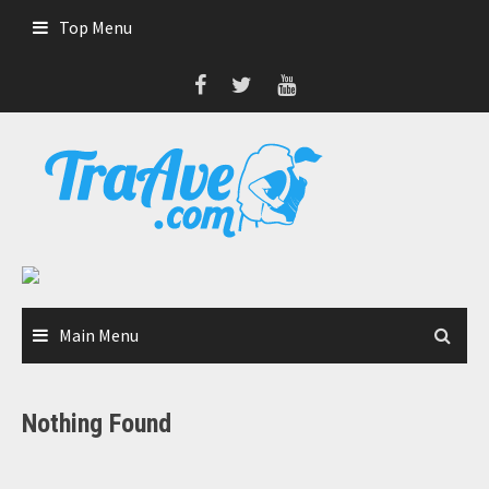
Skip
Top Menu
to
content
Main Menu
Nothing Found