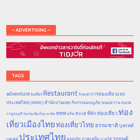
– ADVERTISING –
TAGS
Restaurant
adventure
การท่องเที่ยวแห่ง
buffet
Travel
ประเทศไทย (ททท.) สำนักงานเลย
ขนมหวาน
กิจกรรมผจญภัย
จังหวัด
ท่อง
ททท
ทะเล
ท่องเที่ยว
ที่พัก
ทริค
กาญจนบุรี
จังหวัดเชียงใหม่
ชาพีช
เที่ยวเมืองไทย
ท่องเที่ยวไทย
ธรรมชาติ
บุฟเฟต์
ประเทศไทย
รถยนต์
ภาคเหนือ
ผจญภัย
บุฟเฟ่ต์
ภาคใต้