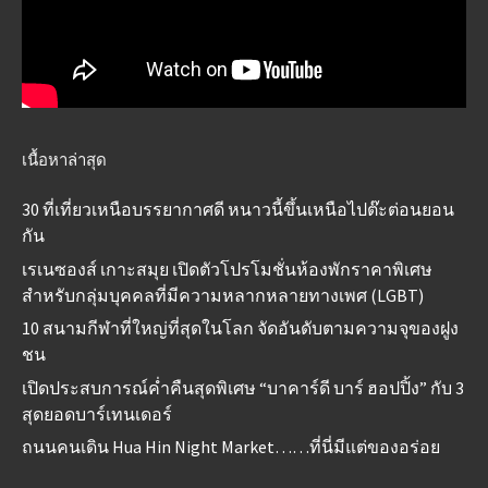
เนื้อหาล่าสุด
30 ที่เที่ยวเหนือบรรยากาศดี หนาวนี้ขึ้นเหนือไปต๊ะต่อนยอน
กัน
เรเนซองส์ เกาะสมุย เปิดตัวโปรโมชั่นห้องพักราคาพิเศษ
สำหรับกลุ่มบุคคลที่มีความหลากหลายทางเพศ (LGBT)
10 สนามกีฬาที่ใหญ่ที่สุดในโลก จัดอันดับตามความจุของฝูง
ชน
เปิดประสบการณ์ค่ำคืนสุดพิเศษ “บาคาร์ดี บาร์ ฮอปปิ้ง” กับ 3
สุดยอดบาร์เทนเดอร์
ถนนคนเดิน Hua Hin Night Market……ที่นี่มีแต่ของอร่อย