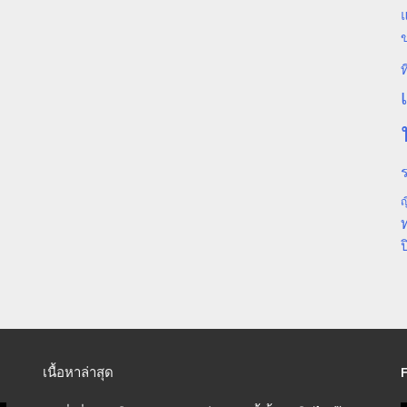
แ
ท
ร
ญ
ป
เนื้อหาล่าสุด