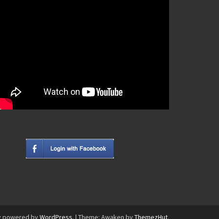
y powered by
WordPress
.
|
Theme: Awaken by
ThemezHut
.