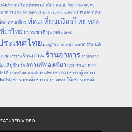
ห่งประเทศไทย (ททท.) สำนักงานเลย
กิจกรรมผจญภัย
ททท
ทะเล
ขนมหวาน
ทริค
จังหวัดกาญจนบุรี
จังหวัดเชียงใหม่
ชาพีช
ท่องเที่ยวเมืองไทย
ท่อง
ท่องเที่ยว
ี่พัก
เที่ยวไทย
ธรรมชาติ
บุฟเฟต์
บุฟเฟ่ต์
ประเทศไทย
รถยนต์
ภาคเหนือ
ผจญภัย
ภาคใต้
ร้านอาหาร
ร้านกาแฟ
ถเช่า
รีสอร์ท
ร้านอาหาร
สถานที่ท่องเที่ยว
ลีมูซีน
อาหาร
สุขภาพ
วัด
ี่ปุ่น
ทะเล
เช่ารถ
เช่ารถตู้
เช่ารถ
อาหารไทย
เชียงใหม่
เครื่องดื่ม
ิคอัพ
เช่ารถยนต์
เช่ารถเก๋ง
ให้เช่ารถยนต์
เทศกาล
FEATURED VIDEO