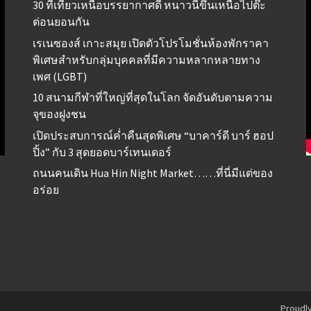
30 ที่เที่ยวเหนือบรรยากาศดี หนาวนี้ขึ้นเหนือไปต๊ะ
ต่อนยอนกัน
เรเนซองส์ เกาะสมุย เปิดตัวโปรโมชั่นห้องพักราคา
พิเศษสำหรับกลุ่มบุคคลที่มีความหลากหลายทาง
เพศ (LGBT)
10 สนามกีฬาที่ใหญ่ที่สุดในโลก จัดอันดับตามความ
จุของฝูงชน
เปิดประสบการณ์ค่ำคืนสุดพิเศษ “บาคาร์ดี บาร์ ฮอป
ปิ้ง” กับ 3 สุดยอดบาร์เทนเดอร์
ถนนคนเดิน Hua Hin Night Market……ที่นี่มีแต่ของ
อร่อย
Proudl