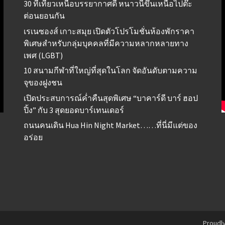
30 ที่เที่ยวเหนือบรรยากาศดี หนาวนี้ขึ้นเหนือไปต๊ะ
ต่อนยอนกัน
เรเนซองส์ เกาะสมุย เปิดตัวโปรโมชั่นห้องพักราคา
พิเศษสำหรับกลุ่มบุคคลที่มีความหลากหลายทาง
เพศ (LGBT)
10 สนามกีฬาที่ใหญ่ที่สุดในโลก จัดอันดับตามความ
จุของฝูงชน
เปิดประสบการณ์ค่ำคืนสุดพิเศษ “บาคาร์ดี บาร์ ฮอป
ปิ้ง” กับ 3 สุดยอดบาร์เทนเดอร์
ถนนคนเดิน Hua Hin Night Market……ที่นี่มีแต่ของ
อร่อย
Proudl