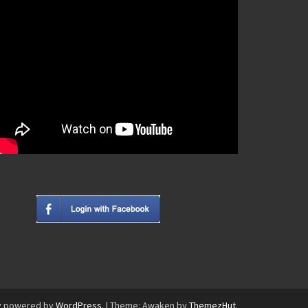
y powered by
WordPress
.
|
Theme: Awaken by
ThemezHut
.