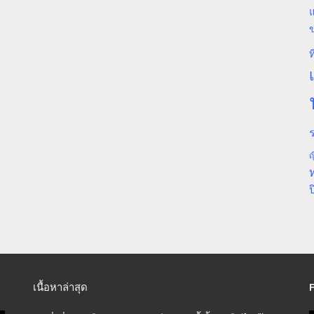
แ
ท
ร
ญ
ป
เนื้อหาล่าสุด