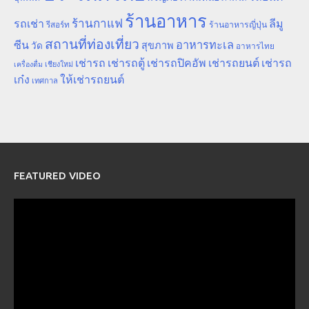
ร้านอาหาร
ร้านกาแฟ
รถเช่า
ลีมู
รีสอร์ท
ร้านอาหารญี่ปุ่น
สถานที่ท่องเที่ยว
ซีน
อาหารทะเล
สุขภาพ
วัด
อาหารไทย
เช่ารถ
เช่ารถตู้
เช่ารถปิคอัพ
เช่ารถยนต์
เช่ารถ
เชียงใหม่
เครื่องดื่ม
เก๋ง
ให้เช่ารถยนต์
เทศกาล
FEATURED VIDEO