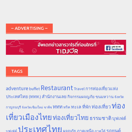
– ADVERTISING –
TAGS
Restaurant
adventure
การท่องเที่ยวแห่ง
buffet
Travel
ประเทศไทย (ททท.) สำนักงานเลย
ขนมหวาน
กิจกรรมผจญภัย
จังหวัด
ท่อง
ททท
ทะเล
ท่องเที่ยว
ที่พัก
ทริค
กาญจนบุรี
จังหวัดเชียงใหม่
ชาพีช
เที่ยวเมืองไทย
ท่องเที่ยวไทย
ธรรมชาติ
บุฟเฟต์
ประเทศไทย
รถยนต์
ภาคเหนือ
ผจญภัย
บุฟเฟ่ต์
ภาคใต้