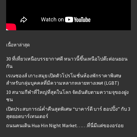
เนื้อหาล่าสุด
30 ที่เที่ยวเหนือบรรยากาศดี หนาวนี้ขึ้นเหนือไปต๊ะต่อนยอน
กัน
เรเนซองส์ เกาะสมุย เปิดตัวโปรโมชั่นห้องพักราคาพิเศษ
สำหรับกลุ่มบุคคลที่มีความหลากหลายทางเพศ (LGBT)
10 สนามกีฬาที่ใหญ่ที่สุดในโลก จัดอันดับตามความจุของฝูง
ชน
เปิดประสบการณ์ค่ำคืนสุดพิเศษ “บาคาร์ดี บาร์ ฮอปปิ้ง” กับ 3
สุดยอดบาร์เทนเดอร์
ถนนคนเดิน Hua Hin Night Market……ที่นี่มีแต่ของอร่อย