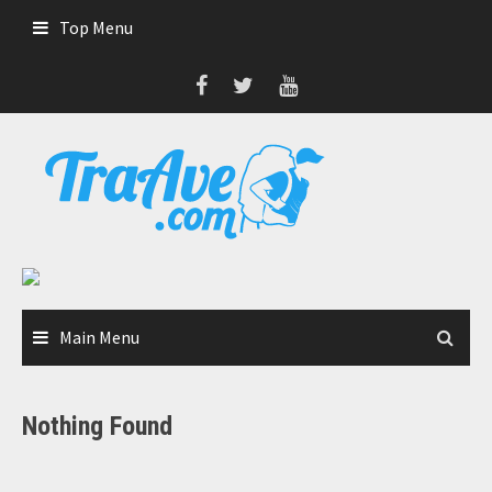
Skip
Top Menu
to
content
Main Menu
Nothing Found