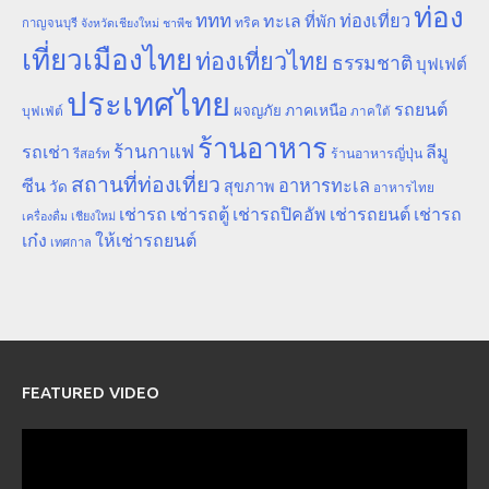
ท่อง
ททท
ทะเล
ท่องเที่ยว
ที่พัก
ทริค
กาญจนบุรี
จังหวัดเชียงใหม่
ชาพีช
เที่ยวเมืองไทย
ท่องเที่ยวไทย
ธรรมชาติ
บุฟเฟต์
ประเทศไทย
รถยนต์
ภาคเหนือ
ผจญภัย
บุฟเฟ่ต์
ภาคใต้
ร้านอาหาร
ร้านกาแฟ
รถเช่า
ลีมู
รีสอร์ท
ร้านอาหารญี่ปุ่น
สถานที่ท่องเที่ยว
ซีน
อาหารทะเล
สุขภาพ
วัด
อาหารไทย
เช่ารถ
เช่ารถตู้
เช่ารถปิคอัพ
เช่ารถยนต์
เช่ารถ
เชียงใหม่
เครื่องดื่ม
เก๋ง
ให้เช่ารถยนต์
เทศกาล
FEATURED VIDEO