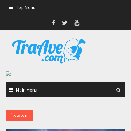
Skip
Top Menu
to
content
Main Menu
โรงแรม