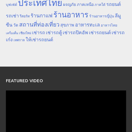
ประเทศไทย
รถยนต์
ภาคเหนือ
ผจญภัย
บุฟเฟ่ต์
ภาคใต้
ร้านอาหาร
ร้านกาแฟ
รถเช่า
ลีมู
รีสอร์ท
ร้านอาหารญี่ปุ่น
สถานที่ท่องเที่ยว
ซีน
อาหารทะเล
สุขภาพ
วัด
อาหารไทย
เช่ารถ
เช่ารถตู้
เช่ารถปิคอัพ
เช่ารถยนต์
เช่ารถ
เชียงใหม่
เครื่องดื่ม
เก๋ง
ให้เช่ารถยนต์
เทศกาล
FEATURED VIDEO