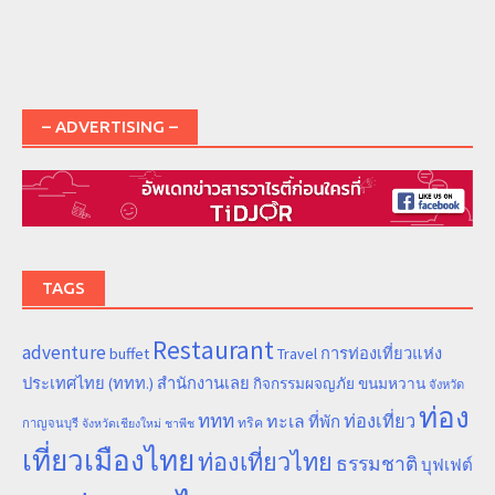
– ADVERTISING –
TAGS
Restaurant
adventure
การท่องเที่ยวแห่ง
buffet
Travel
ประเทศไทย (ททท.) สำนักงานเลย
ขนมหวาน
กิจกรรมผจญภัย
จังหวัด
ท่อง
ททท
ทะเล
ท่องเที่ยว
ที่พัก
ทริค
กาญจนบุรี
จังหวัดเชียงใหม่
ชาพีช
เที่ยวเมืองไทย
ท่องเที่ยวไทย
ธรรมชาติ
บุฟเฟต์