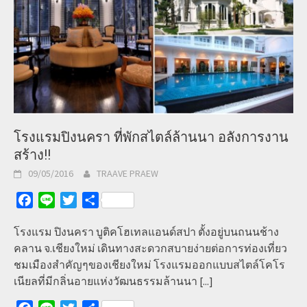
โรงแรมปิงนครา ที่พักสไตล์ล้านนา อลังการงาน
สร้าง!!
09/05/2016
TRAAVE PRAEW
Facebook
Line
Twitter
Share
โรงแรม ปิงนครา บูติคโฮเทลแอนด์สปา ตั้งอยู่บนถนนช้าง
คลาน จ.เชียงใหม่ เดินทางสะดวกสบายง่ายต่อการท่องเที่ยว
ชมเมืองสำคัญๆของเชียงใหม่ โรงแรมออกแบบสไตล์โคโร
เนียลที่มีกลิ่นอายแห่งวัฒนธรรมล้านนา
[...]