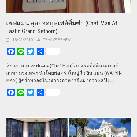
เชฟแมน สุดยอดบุฟเฟ่ต์ติ่มซำ (Chef Man At
Eastin Grand Sathorn)
19/05/2016
TRAAVE PRAEW
Facebook
Line
Twitter
Share
ห้องอาหาร เชฟแมน (Chef Man)โรงแรมอีสติน แกรนด์
สาทร กรุงเทพฯ นำโดยพ่อครัวใหญ่ ไว ยิน แมน (WAI YIN
MAN) ผู้คร่ำหวอดในวงการอาหารจีนมากว่า 20 ปี
[...]
Facebook
Line
Twitter
Share