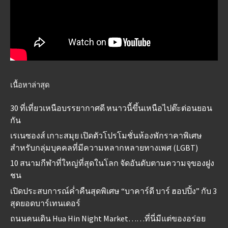
เนื้อหาล่าสุด
30 ที่เที่ยวเหนือบรรยากาศดี หนาวนี้ขึ้นเหนือไปต๊ะต่อนยอน
กัน
เรเนซองส์ เกาะสมุย เปิดตัวโปรโมชั่นห้องพักราคาพิเศษ
สำหรับกลุ่มบุคคลที่มีความหลากหลายทางเพศ (LGBT)
10 สนามกีฬาที่ใหญ่ที่สุดในโลก จัดอันดับตามความจุของฝูง
ชน
เปิดประสบการณ์ค่ำคืนสุดพิเศษ “บาคาร์ดี บาร์ ฮอปปิ้ง” กับ 3
สุดยอดบาร์เทนเดอร์
ถนนคนเดิน Hua Hin Night Market……ที่นี่มีแต่ของอร่อย