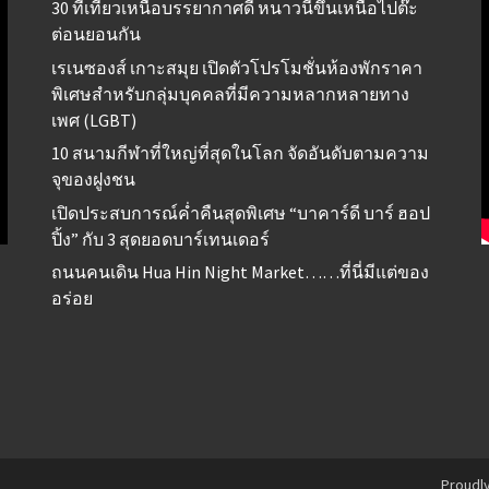
30 ที่เที่ยวเหนือบรรยากาศดี หนาวนี้ขึ้นเหนือไปต๊ะ
ต่อนยอนกัน
เรเนซองส์ เกาะสมุย เปิดตัวโปรโมชั่นห้องพักราคา
พิเศษสำหรับกลุ่มบุคคลที่มีความหลากหลายทาง
เพศ (LGBT)
10 สนามกีฬาที่ใหญ่ที่สุดในโลก จัดอันดับตามความ
จุของฝูงชน
เปิดประสบการณ์ค่ำคืนสุดพิเศษ “บาคาร์ดี บาร์ ฮอป
ปิ้ง” กับ 3 สุดยอดบาร์เทนเดอร์
ถนนคนเดิน Hua Hin Night Market……ที่นี่มีแต่ของ
อร่อย
Proudl