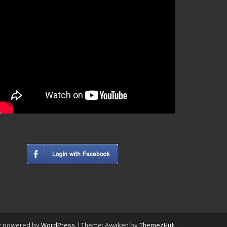
y powered by
WordPress
.
|
Theme: Awaken by
ThemezHut
.