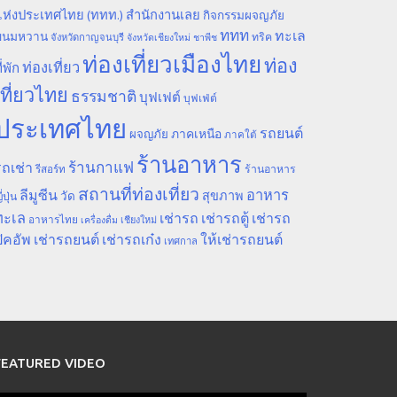
ห่งประเทศไทย (ททท.) สำนักงานเลย
กิจกรรมผจญภัย
ททท
ทะเล
ขนมหวาน
ทริค
จังหวัดกาญจนบุรี
จังหวัดเชียงใหม่
ชาพีช
ท่องเที่ยวเมืองไทย
ท่อง
ท่องเที่ยว
ี่พัก
เที่ยวไทย
ธรรมชาติ
บุฟเฟต์
บุฟเฟ่ต์
ประเทศไทย
รถยนต์
ภาคเหนือ
ผจญภัย
ภาคใต้
ร้านอาหาร
ร้านกาแฟ
ถเช่า
รีสอร์ท
ร้านอาหาร
สถานที่ท่องเที่ยว
ลีมูซีน
อาหาร
สุขภาพ
วัด
ี่ปุ่น
ทะเล
เช่ารถ
เช่ารถตู้
เช่ารถ
อาหารไทย
เชียงใหม่
เครื่องดื่ม
ิคอัพ
เช่ารถยนต์
เช่ารถเก๋ง
ให้เช่ารถยนต์
เทศกาล
FEATURED VIDEO