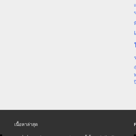
แ
ท
ร
ญ
ป
เนื้อหาล่าสุด