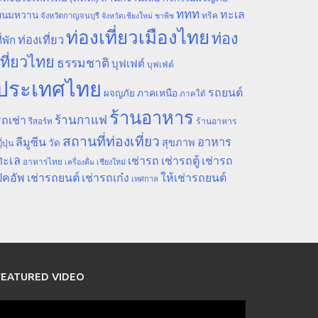
ททท
ทะเล
ขนมหวาน
ทริค
จังหวัดกาญจนบุรี
จังหวัดเชียงใหม่
ชาพีช
ท่องเที่ยวเมืองไทย
ท่อง
ท่องเที่ยว
ี่พัก
เที่ยวไทย
ธรรมชาติ
บุฟเฟต์
บุฟเฟ่ต์
ประเทศไทย
รถยนต์
ภาคเหนือ
ผจญภัย
ภาคใต้
ร้านอาหาร
ร้านกาแฟ
ถเช่า
รีสอร์ท
ร้านอาหาร
สถานที่ท่องเที่ยว
ลีมูซีน
อาหาร
สุขภาพ
วัด
ี่ปุ่น
ทะเล
เช่ารถ
เช่ารถตู้
เช่ารถ
อาหารไทย
เชียงใหม่
เครื่องดื่ม
ิคอัพ
เช่ารถยนต์
เช่ารถเก๋ง
ให้เช่ารถยนต์
เทศกาล
FEATURED VIDEO