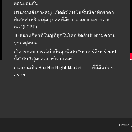
ต่อนยอนกัน
เรเนซองส์ เกาะสมุย เปิดตัวโปรโมชั่นห้องพักราคา
พิเศษสำหรับกลุ่มบุคคลที่มีความหลากหลายทาง
เพศ (LGBT)
10 สนามกีฬาที่ใหญ่ที่สุดในโลก จัดอันดับตามความ
จุของฝูงชน
เปิดประสบการณ์ค่ำคืนสุดพิเศษ “บาคาร์ดี บาร์ ฮอป
ปิ้ง” กับ 3 สุดยอดบาร์เทนเดอร์
ถนนคนเดิน Hua Hin Night Market……ที่นี่มีแต่ของ
อร่อย
Proudl