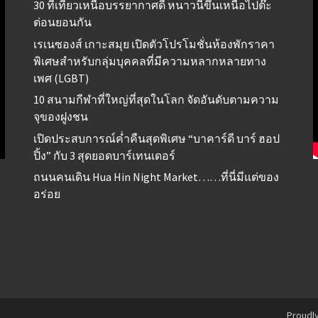
30 ที่เที่ยวเหนือบรรยากาศดี หนาวนี้ขึ้นเหนือไปต๊ะ
ต่อนยอนกัน
เรเนซองส์ เกาะสมุย เปิดตัวโปรโมชั่นห้องพักราคา
พิเศษสำหรับกลุ่มบุคคลที่มีความหลากหลายทาง
เพศ (LGBT)
10 สนามกีฬาที่ใหญ่ที่สุดในโลก จัดอันดับตามความ
จุของฝูงชน
เปิดประสบการณ์ค่ำคืนสุดพิเศษ “บาคาร์ดี บาร์ ฮอป
ปิ้ง” กับ 3 สุดยอดบาร์เทนเดอร์
ถนนคนเดิน Hua Hin Night Market……ที่นี่มีแต่ของ
อร่อย
Proudl