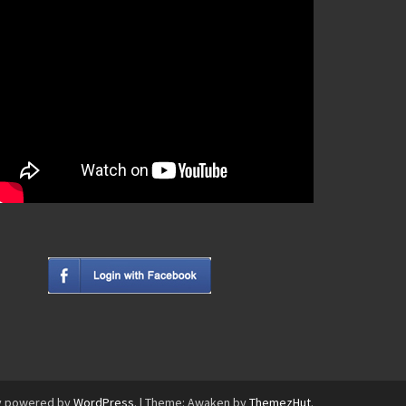
y powered by
WordPress
.
|
Theme: Awaken by
ThemezHut
.