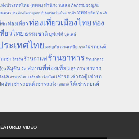
ห่งประเทศไทย (ททท.) สำนักงานเลย
กิจกรรมผจญภัย
ททท
ทะเล
ขนมหวาน
ทริค
จังหวัดกาญจนบุรี
จังหวัดเชียงใหม่
ชาพีช
ท่องเที่ยวเมืองไทย
ท่อง
ท่องเที่ยว
ี่พัก
เที่ยวไทย
ธรรมชาติ
บุฟเฟต์
บุฟเฟ่ต์
ประเทศไทย
รถยนต์
ภาคเหนือ
ผจญภัย
ภาคใต้
ร้านอาหาร
ร้านกาแฟ
ถเช่า
รีสอร์ท
ร้านอาหาร
สถานที่ท่องเที่ยว
ลีมูซีน
อาหาร
สุขภาพ
วัด
ี่ปุ่น
ทะเล
เช่ารถ
เช่ารถตู้
เช่ารถ
อาหารไทย
เชียงใหม่
เครื่องดื่ม
ิคอัพ
เช่ารถยนต์
เช่ารถเก๋ง
ให้เช่ารถยนต์
เทศกาล
FEATURED VIDEO