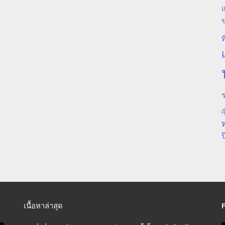
แ
ท
ร
ญ
ป
เนื้อหาล่าสุด