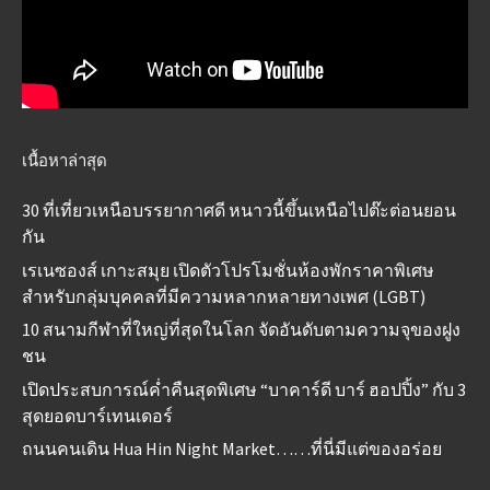
เนื้อหาล่าสุด
30 ที่เที่ยวเหนือบรรยากาศดี หนาวนี้ขึ้นเหนือไปต๊ะต่อนยอน
กัน
เรเนซองส์ เกาะสมุย เปิดตัวโปรโมชั่นห้องพักราคาพิเศษ
สำหรับกลุ่มบุคคลที่มีความหลากหลายทางเพศ (LGBT)
10 สนามกีฬาที่ใหญ่ที่สุดในโลก จัดอันดับตามความจุของฝูง
ชน
เปิดประสบการณ์ค่ำคืนสุดพิเศษ “บาคาร์ดี บาร์ ฮอปปิ้ง” กับ 3
สุดยอดบาร์เทนเดอร์
ถนนคนเดิน Hua Hin Night Market……ที่นี่มีแต่ของอร่อย