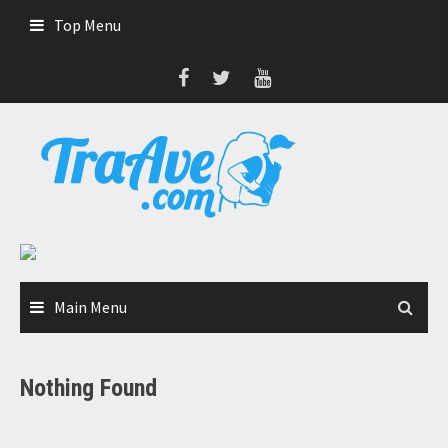
Skip
Top Menu
to
content
Main Menu
Nothing Found