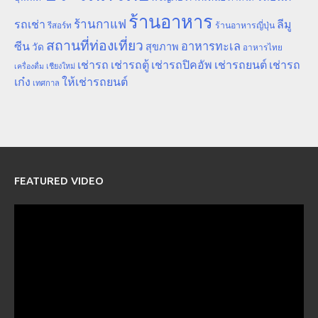
ร้านอาหาร
ร้านกาแฟ
รถเช่า
ลีมู
รีสอร์ท
ร้านอาหารญี่ปุ่น
สถานที่ท่องเที่ยว
ซีน
อาหารทะเล
สุขภาพ
วัด
อาหารไทย
เช่ารถ
เช่ารถตู้
เช่ารถปิคอัพ
เช่ารถยนต์
เช่ารถ
เชียงใหม่
เครื่องดื่ม
เก๋ง
ให้เช่ารถยนต์
เทศกาล
FEATURED VIDEO