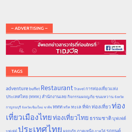
– ADVERTISING –
TAGS
Restaurant
adventure
การท่องเที่ยวแห่ง
buffet
Travel
ประเทศไทย (ททท.) สำนักงานเลย
ขนมหวาน
กิจกรรมผจญภัย
จังหวัด
ท่อง
ททท
ทะเล
ท่องเที่ยว
ที่พัก
ทริค
กาญจนบุรี
จังหวัดเชียงใหม่
ชาพีช
เที่ยวเมืองไทย
ท่องเที่ยวไทย
ธรรมชาติ
บุฟเฟต์
ประเทศไทย
รถยนต์
ภาคเหนือ
ผจญภัย
บุฟเฟ่ต์
ภาคใต้