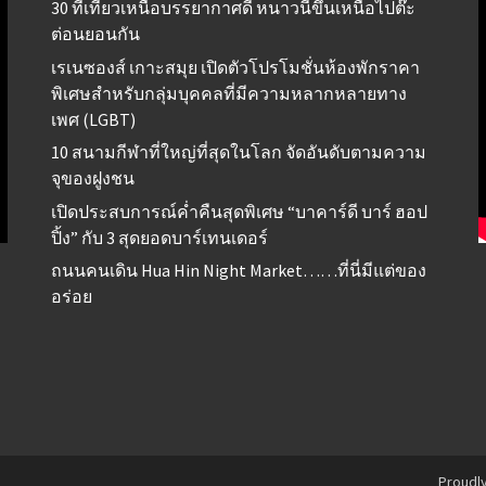
30 ที่เที่ยวเหนือบรรยากาศดี หนาวนี้ขึ้นเหนือไปต๊ะ
ต่อนยอนกัน
เรเนซองส์ เกาะสมุย เปิดตัวโปรโมชั่นห้องพักราคา
พิเศษสำหรับกลุ่มบุคคลที่มีความหลากหลายทาง
เพศ (LGBT)
10 สนามกีฬาที่ใหญ่ที่สุดในโลก จัดอันดับตามความ
จุของฝูงชน
เปิดประสบการณ์ค่ำคืนสุดพิเศษ “บาคาร์ดี บาร์ ฮอป
ปิ้ง” กับ 3 สุดยอดบาร์เทนเดอร์
ถนนคนเดิน Hua Hin Night Market……ที่นี่มีแต่ของ
อร่อย
Proudl