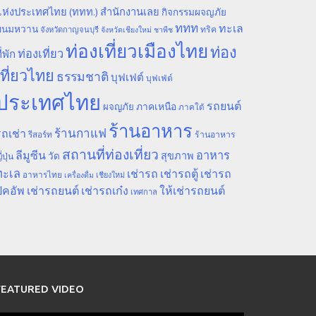
ห่งประเทศไทย (ททท.) สำนักงานเลย
กิจกรรมผจญภัย
ททท
ทะเล
ขนมหวาน
ทริค
จังหวัดกาญจนบุรี
จังหวัดเชียงใหม่
ชาพีช
ท่องเที่ยวเมืองไทย
ท่อง
ท่องเที่ยว
ี่พัก
เที่ยวไทย
ธรรมชาติ
บุฟเฟต์
บุฟเฟ่ต์
ประเทศไทย
รถยนต์
ภาคเหนือ
ผจญภัย
ภาคใต้
ร้านอาหาร
ร้านกาแฟ
ถเช่า
รีสอร์ท
ร้านอาหาร
สถานที่ท่องเที่ยว
ลีมูซีน
อาหาร
สุขภาพ
วัด
ี่ปุ่น
ทะเล
เช่ารถ
เช่ารถตู้
เช่ารถ
อาหารไทย
เชียงใหม่
เครื่องดื่ม
ิคอัพ
เช่ารถยนต์
เช่ารถเก๋ง
ให้เช่ารถยนต์
เทศกาล
FEATURED VIDEO