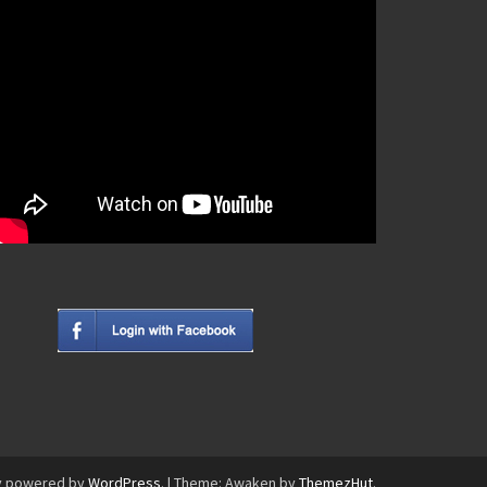
y powered by
WordPress
.
|
Theme: Awaken by
ThemezHut
.