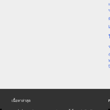
แ
ท
ร
ญ
ป
เนื้อหาล่าสุด