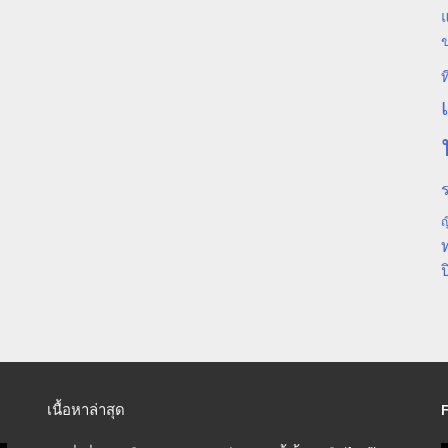
แ
ท
ร
ญ
ป
เนื้อหาล่าสุด