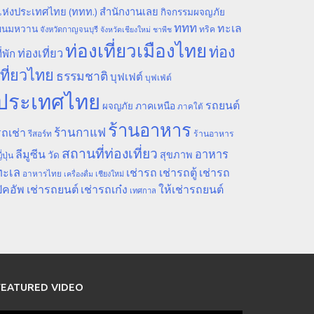
ห่งประเทศไทย (ททท.) สำนักงานเลย
กิจกรรมผจญภัย
ททท
ทะเล
ขนมหวาน
ทริค
จังหวัดกาญจนบุรี
จังหวัดเชียงใหม่
ชาพีช
ท่องเที่ยวเมืองไทย
ท่อง
ท่องเที่ยว
ี่พัก
เที่ยวไทย
ธรรมชาติ
บุฟเฟต์
บุฟเฟ่ต์
ประเทศไทย
รถยนต์
ภาคเหนือ
ผจญภัย
ภาคใต้
ร้านอาหาร
ร้านกาแฟ
ถเช่า
รีสอร์ท
ร้านอาหาร
สถานที่ท่องเที่ยว
ลีมูซีน
อาหาร
สุขภาพ
วัด
ี่ปุ่น
ทะเล
เช่ารถ
เช่ารถตู้
เช่ารถ
อาหารไทย
เชียงใหม่
เครื่องดื่ม
ิคอัพ
เช่ารถยนต์
เช่ารถเก๋ง
ให้เช่ารถยนต์
เทศกาล
FEATURED VIDEO