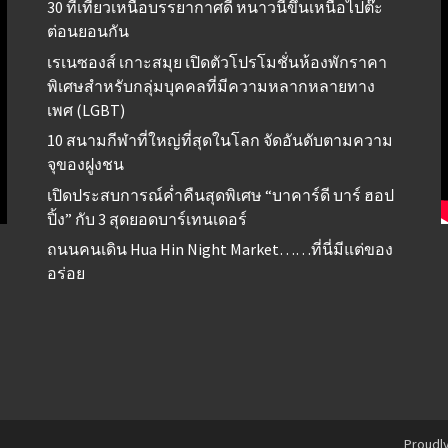
30 ที่เที่ยวเหนือบรรยากาศดี หนาวนี้ขึ้นเหนือไปต๊ะ
ต่อนยอนกัน
เรเนซองส์ เกาะสมุย เปิดตัวโปรโมชั่นห้องพักราคา
พิเศษสำหรับกลุ่มบุคคลที่มีความหลากหลายทาง
เพศ (LGBT)
10 สนามกีฬาที่ใหญ่ที่สุดในโลก จัดอันดับตามความ
จุของฝูงชน
เปิดประสบการณ์ค่ำคืนสุดพิเศษ “บาคาร์ดี บาร์ ฮอป
ปิ้ง” กับ 3 สุดยอดบาร์เทนเดอร์
ถนนคนเดิน Hua Hin Night Market……ที่นี่มีแต่ของ
อร่อย
Proudl