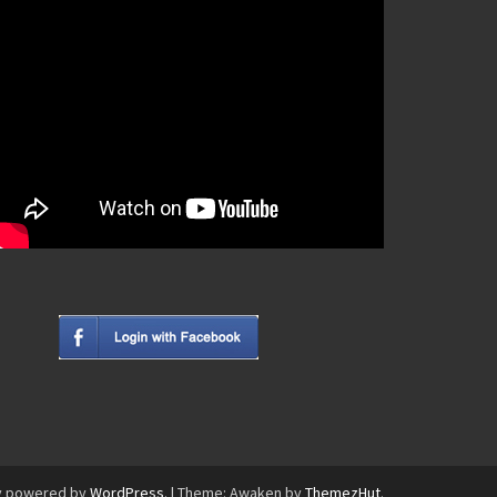
y powered by
WordPress
.
|
Theme: Awaken by
ThemezHut
.