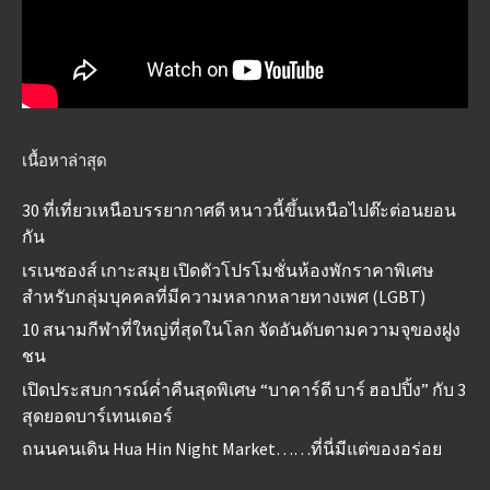
เนื้อหาล่าสุด
30 ที่เที่ยวเหนือบรรยากาศดี หนาวนี้ขึ้นเหนือไปต๊ะต่อนยอน
กัน
เรเนซองส์ เกาะสมุย เปิดตัวโปรโมชั่นห้องพักราคาพิเศษ
สำหรับกลุ่มบุคคลที่มีความหลากหลายทางเพศ (LGBT)
10 สนามกีฬาที่ใหญ่ที่สุดในโลก จัดอันดับตามความจุของฝูง
ชน
เปิดประสบการณ์ค่ำคืนสุดพิเศษ “บาคาร์ดี บาร์ ฮอปปิ้ง” กับ 3
สุดยอดบาร์เทนเดอร์
ถนนคนเดิน Hua Hin Night Market……ที่นี่มีแต่ของอร่อย