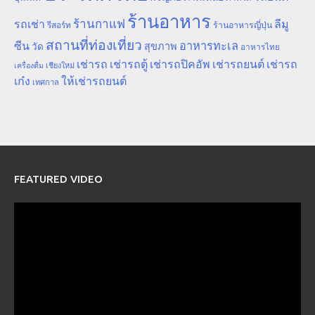
ร้านอาหาร
ร้านกาแฟ
รถเช่า
ลีมู
รีสอร์ท
ร้านอาหารญี่ปุ่น
สถานที่ท่องเที่ยว
ซีน
อาหารทะเล
สุขภาพ
วัด
อาหารไทย
เช่ารถ
เช่ารถตู้
เช่ารถปิคอัพ
เช่ารถยนต์
เช่ารถ
เชียงใหม่
เครื่องดื่ม
เก๋ง
ให้เช่ารถยนต์
เทศกาล
FEATURED VIDEO