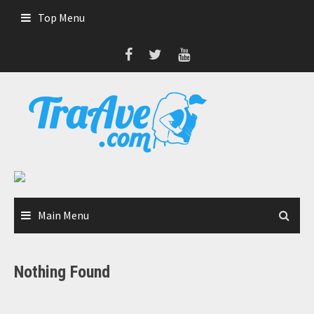
Skip
Top Menu
to
content
Main Menu
Nothing Found