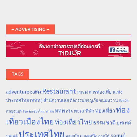
– ADVERTISING –
TAGS
Restaurant
adventure
การท่องเที่ยวแห่ง
buffet
Travel
ประเทศไทย (ททท.) สำนักงานเลย
ขนมหวาน
กิจกรรมผจญภัย
จังหวัด
ท่อง
ททท
ทะเล
ท่องเที่ยว
ที่พัก
ทริค
กาญจนบุรี
จังหวัดเชียงใหม่
ชาพีช
เที่ยวเมืองไทย
ท่องเที่ยวไทย
ธรรมชาติ
บุฟเฟต์
ประเทศไทย
รถยนต์
ภาคเหนือ
ผจญภัย
บุฟเฟ่ต์
ภาคใต้