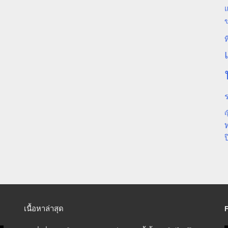
แ
ท
ร
ญ
ป
เนื้อหาล่าสุด