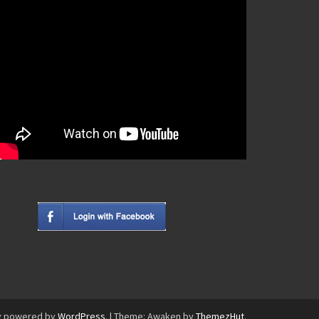
y powered by
WordPress
.
|
Theme: Awaken by
ThemezHut
.