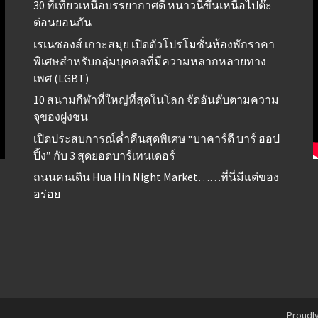
30 ที่เที่ยวเหนือบรรยากาศดี หนาวนี้ขึ้นเหนือไปต๊ะ
ต่อนยอนกัน
เรเนซองส์ เกาะสมุย เปิดตัวโปรโมชั่นห้องพักราคา
พิเศษสำหรับกลุ่มบุคคลที่มีความหลากหลายทาง
เพศ (LGBT)
10 สนามกีฬาที่ใหญ่ที่สุดในโลก จัดอันดับตามความ
จุของฝูงชน
เปิดประสบการณ์ค่ำคืนสุดพิเศษ “บาคาร์ดี บาร์ ฮอป
ปิ้ง” กับ 3 สุดยอดบาร์เทนเดอร์
ถนนคนเดิน Hua Hin Night Market……ที่นี่มีแต่ของ
อร่อย
Proudl