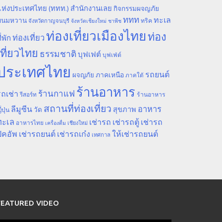
ห่งประเทศไทย (ททท.) สำนักงานเลย
กิจกรรมผจญภัย
ททท
ทะเล
ขนมหวาน
ทริค
จังหวัดกาญจนบุรี
จังหวัดเชียงใหม่
ชาพีช
ท่องเที่ยวเมืองไทย
ท่อง
ท่องเที่ยว
ี่พัก
เที่ยวไทย
ธรรมชาติ
บุฟเฟต์
บุฟเฟ่ต์
ประเทศไทย
รถยนต์
ภาคเหนือ
ผจญภัย
ภาคใต้
ร้านอาหาร
ร้านกาแฟ
ถเช่า
รีสอร์ท
ร้านอาหาร
สถานที่ท่องเที่ยว
ลีมูซีน
อาหาร
สุขภาพ
วัด
ี่ปุ่น
ทะเล
เช่ารถ
เช่ารถตู้
เช่ารถ
อาหารไทย
เชียงใหม่
เครื่องดื่ม
ิคอัพ
เช่ารถยนต์
เช่ารถเก๋ง
ให้เช่ารถยนต์
เทศกาล
FEATURED VIDEO