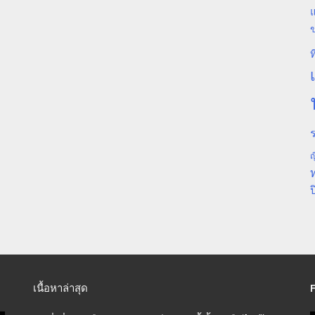
แ
ท
ร
ญ
ป
เนื้อหาล่าสุด