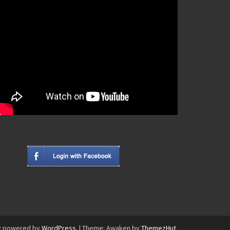
y powered by
WordPress
.
|
Theme: Awaken by
ThemezHut
.