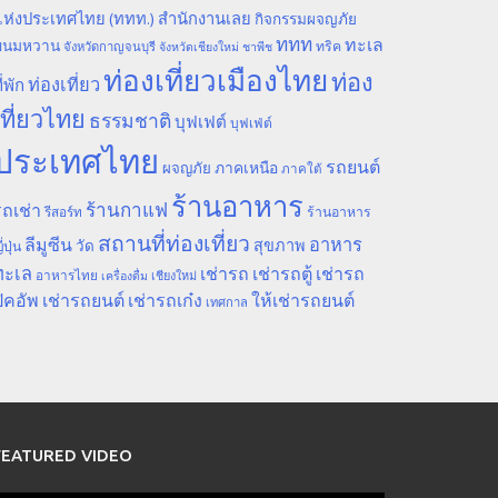
ห่งประเทศไทย (ททท.) สำนักงานเลย
กิจกรรมผจญภัย
ททท
ทะเล
ขนมหวาน
ทริค
จังหวัดกาญจนบุรี
จังหวัดเชียงใหม่
ชาพีช
ท่องเที่ยวเมืองไทย
ท่อง
ท่องเที่ยว
ี่พัก
เที่ยวไทย
ธรรมชาติ
บุฟเฟต์
บุฟเฟ่ต์
ประเทศไทย
รถยนต์
ภาคเหนือ
ผจญภัย
ภาคใต้
ร้านอาหาร
ร้านกาแฟ
ถเช่า
รีสอร์ท
ร้านอาหาร
สถานที่ท่องเที่ยว
ลีมูซีน
อาหาร
สุขภาพ
วัด
ี่ปุ่น
ทะเล
เช่ารถ
เช่ารถตู้
เช่ารถ
อาหารไทย
เชียงใหม่
เครื่องดื่ม
ิคอัพ
เช่ารถยนต์
เช่ารถเก๋ง
ให้เช่ารถยนต์
เทศกาล
FEATURED VIDEO