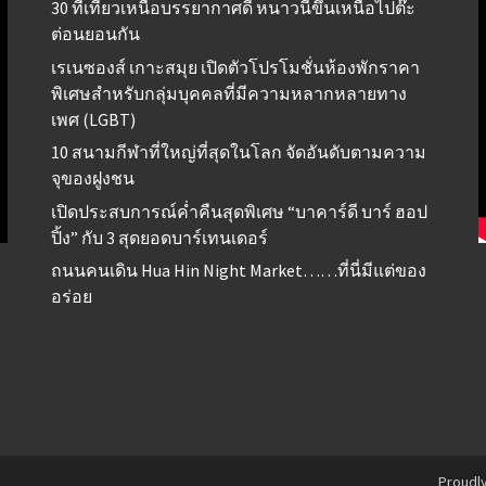
30 ที่เที่ยวเหนือบรรยากาศดี หนาวนี้ขึ้นเหนือไปต๊ะ
ต่อนยอนกัน
เรเนซองส์ เกาะสมุย เปิดตัวโปรโมชั่นห้องพักราคา
พิเศษสำหรับกลุ่มบุคคลที่มีความหลากหลายทาง
เพศ (LGBT)
10 สนามกีฬาที่ใหญ่ที่สุดในโลก จัดอันดับตามความ
จุของฝูงชน
เปิดประสบการณ์ค่ำคืนสุดพิเศษ “บาคาร์ดี บาร์ ฮอป
ปิ้ง” กับ 3 สุดยอดบาร์เทนเดอร์
ถนนคนเดิน Hua Hin Night Market……ที่นี่มีแต่ของ
อร่อย
Proudl