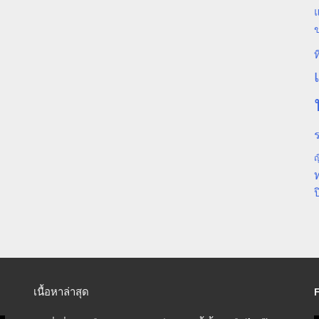
แ
ท
ร
ญ
ป
เนื้อหาล่าสุด