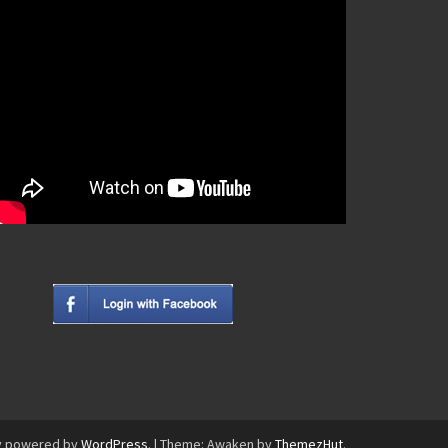
y powered by
WordPress
.
|
Theme: Awaken by
ThemezHut
.