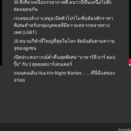
30 ที่เที่ยวเหนือบรรยากาศดี หนาวนี้ขึ้นเหนือไปต๊ะ
ต่อนยอนกัน
เรเนซองส์ เกาะสมุย เปิดตัวโปรโมชั่นห้องพักราคา
พิเศษสำหรับกลุ่มบุคคลที่มีความหลากหลายทาง
เพศ (LGBT)
10 สนามกีฬาที่ใหญ่ที่สุดในโลก จัดอันดับตามความ
จุของฝูงชน
เปิดประสบการณ์ค่ำคืนสุดพิเศษ “บาคาร์ดี บาร์ ฮอป
ปิ้ง” กับ 3 สุดยอดบาร์เทนเดอร์
ถนนคนเดิน Hua Hin Night Market……ที่นี่มีแต่ของ
อร่อย
Proudl