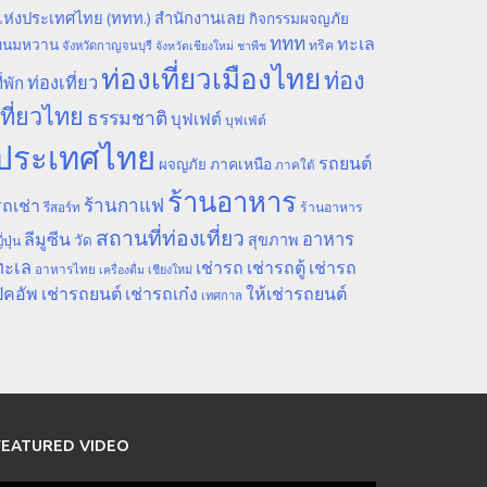
ห่งประเทศไทย (ททท.) สำนักงานเลย
กิจกรรมผจญภัย
ททท
ทะเล
ขนมหวาน
ทริค
จังหวัดกาญจนบุรี
จังหวัดเชียงใหม่
ชาพีช
ท่องเที่ยวเมืองไทย
ท่อง
ท่องเที่ยว
ี่พัก
เที่ยวไทย
ธรรมชาติ
บุฟเฟต์
บุฟเฟ่ต์
ประเทศไทย
รถยนต์
ภาคเหนือ
ผจญภัย
ภาคใต้
ร้านอาหาร
ร้านกาแฟ
ถเช่า
รีสอร์ท
ร้านอาหาร
สถานที่ท่องเที่ยว
ลีมูซีน
อาหาร
สุขภาพ
วัด
ี่ปุ่น
ทะเล
เช่ารถ
เช่ารถตู้
เช่ารถ
อาหารไทย
เชียงใหม่
เครื่องดื่ม
ิคอัพ
เช่ารถยนต์
เช่ารถเก๋ง
ให้เช่ารถยนต์
เทศกาล
FEATURED VIDEO