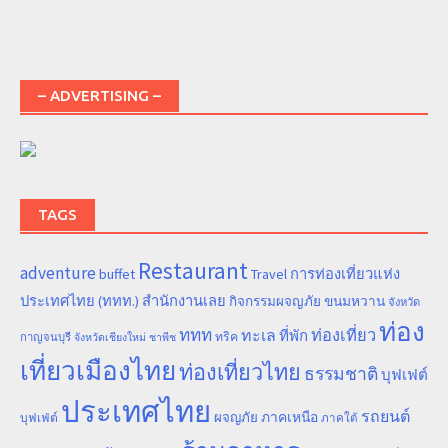
– ADVERTISING –
TAGS
Restaurant
adventure
การท่องเที่ยวแห่ง
buffet
Travel
ประเทศไทย (ททท.) สำนักงานเลย
ขนมหวาน
กิจกรรมผจญภัย
จังหวัด
ท่อง
ททท
ทะเล
ท่องเที่ยว
ที่พัก
ทริค
กาญจนบุรี
จังหวัดเชียงใหม่
ชาพีช
เที่ยวเมืองไทย
ท่องเที่ยวไทย
ธรรมชาติ
บุฟเฟต์
ประเทศไทย
รถยนต์
ภาคเหนือ
ผจญภัย
บุฟเฟ่ต์
ภาคใต้