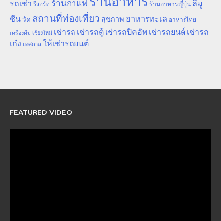
ร้านอาหาร
ร้านกาแฟ
รถเช่า
ลีมู
รีสอร์ท
ร้านอาหารญี่ปุ่น
สถานที่ท่องเที่ยว
ซีน
อาหารทะเล
สุขภาพ
วัด
อาหารไทย
เช่ารถ
เช่ารถตู้
เช่ารถปิคอัพ
เช่ารถยนต์
เช่ารถ
เชียงใหม่
เครื่องดื่ม
เก๋ง
ให้เช่ารถยนต์
เทศกาล
FEATURED VIDEO