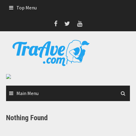
Skip
Top Menu
to
content
Main Menu
Nothing Found