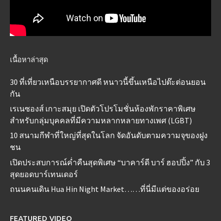
เนื้อหาล่าสุด
30 ที่เที่ยวเหนือบรรยากาศดี หนาวนี้ขึ้นเหนือไปต๊ะต่อนยอน
กัน
เรเนซองส์ เกาะสมุย เปิดตัวโปรโมชั่นห้องพักราคาพิเศษ
สำหรับกลุ่มบุคคลที่มีความหลากหลายทางเพศ (LGBT)
10 สนามกีฬาที่ใหญ่ที่สุดในโลก จัดอันดับตามความจุของฝูง
ชน
เปิดประสบการณ์ค่ำคืนสุดพิเศษ “บาคาร์ดี บาร์ ฮอปปิ้ง” กับ 3
สุดยอดบาร์เทนเดอร์
ถนนคนเดิน Hua Hin Night Market……ที่นี่มีแต่ของอร่อย
FEATURED VIDEO