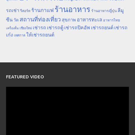
ร้านอาหาร
ร้านกาแฟ
รถเช่า
ลีมู
รีสอร์ท
ร้านอาหารญี่ปุ่น
สถานที่ท่องเที่ยว
ซีน
อาหารทะเล
สุขภาพ
วัด
อาหารไทย
เช่ารถ
เช่ารถตู้
เช่ารถปิคอัพ
เช่ารถยนต์
เช่ารถ
เชียงใหม่
เครื่องดื่ม
เก๋ง
ให้เช่ารถยนต์
เทศกาล
FEATURED VIDEO