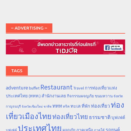
– ADVERTISING –
TAGS
Restaurant
adventure
การท่องเที่ยวแห่ง
buffet
Travel
ประเทศไทย (ททท.) สำนักงานเลย
ขนมหวาน
กิจกรรมผจญภัย
จังหวัด
ท่อง
ททท
ทะเล
ท่องเที่ยว
ที่พัก
ทริค
กาญจนบุรี
จังหวัดเชียงใหม่
ชาพีช
เที่ยวเมืองไทย
ท่องเที่ยวไทย
ธรรมชาติ
บุฟเฟต์
ประเทศไทย
รถยนต์
ภาคเหนือ
ผจญภัย
บุฟเฟ่ต์
ภาคใต้