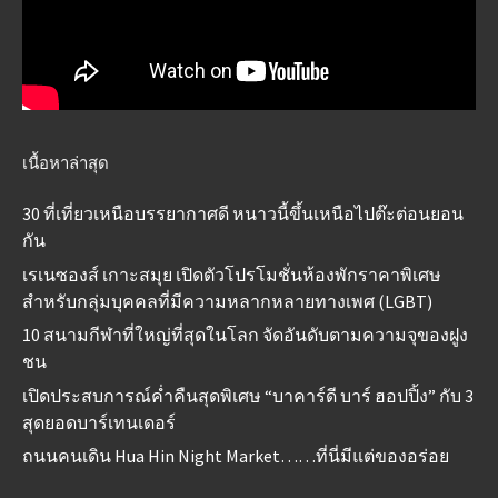
เนื้อหาล่าสุด
30 ที่เที่ยวเหนือบรรยากาศดี หนาวนี้ขึ้นเหนือไปต๊ะต่อนยอน
กัน
เรเนซองส์ เกาะสมุย เปิดตัวโปรโมชั่นห้องพักราคาพิเศษ
สำหรับกลุ่มบุคคลที่มีความหลากหลายทางเพศ (LGBT)
10 สนามกีฬาที่ใหญ่ที่สุดในโลก จัดอันดับตามความจุของฝูง
ชน
เปิดประสบการณ์ค่ำคืนสุดพิเศษ “บาคาร์ดี บาร์ ฮอปปิ้ง” กับ 3
สุดยอดบาร์เทนเดอร์
ถนนคนเดิน Hua Hin Night Market……ที่นี่มีแต่ของอร่อย