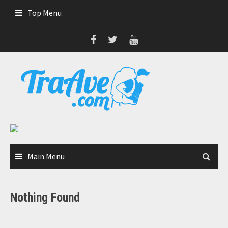
Skip
Top Menu
to
content
Main Menu
Nothing Found