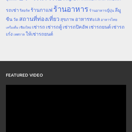
ร้านอาหาร
ร้านกาแฟ
รถเช่า
ลีมู
รีสอร์ท
ร้านอาหารญี่ปุ่น
สถานที่ท่องเที่ยว
ซีน
อาหารทะเล
สุขภาพ
วัด
อาหารไทย
เช่ารถ
เช่ารถตู้
เช่ารถปิคอัพ
เช่ารถยนต์
เช่ารถ
เชียงใหม่
เครื่องดื่ม
เก๋ง
ให้เช่ารถยนต์
เทศกาล
FEATURED VIDEO