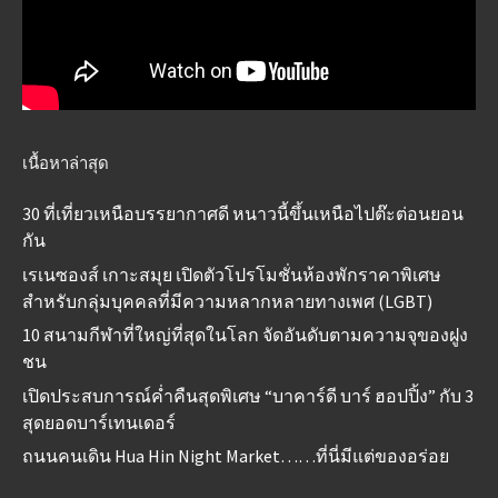
เนื้อหาล่าสุด
30 ที่เที่ยวเหนือบรรยากาศดี หนาวนี้ขึ้นเหนือไปต๊ะต่อนยอน
กัน
เรเนซองส์ เกาะสมุย เปิดตัวโปรโมชั่นห้องพักราคาพิเศษ
สำหรับกลุ่มบุคคลที่มีความหลากหลายทางเพศ (LGBT)
10 สนามกีฬาที่ใหญ่ที่สุดในโลก จัดอันดับตามความจุของฝูง
ชน
เปิดประสบการณ์ค่ำคืนสุดพิเศษ “บาคาร์ดี บาร์ ฮอปปิ้ง” กับ 3
สุดยอดบาร์เทนเดอร์
ถนนคนเดิน Hua Hin Night Market……ที่นี่มีแต่ของอร่อย