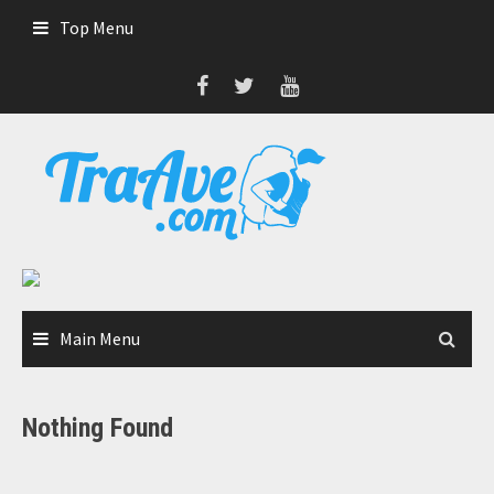
Skip
Top Menu
to
content
Main Menu
Nothing Found