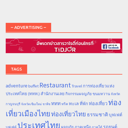
– ADVERTISING –
TAGS
Restaurant
adventure
การท่องเที่ยวแห่ง
buffet
Travel
ประเทศไทย (ททท.) สำนักงานเลย
ขนมหวาน
กิจกรรมผจญภัย
จังหวัด
ท่อง
ททท
ทะเล
ท่องเที่ยว
ที่พัก
ทริค
กาญจนบุรี
จังหวัดเชียงใหม่
ชาพีช
เที่ยวเมืองไทย
ท่องเที่ยวไทย
ธรรมชาติ
บุฟเฟต์
ประเทศไทย
รถยนต์
ภาคเหนือ
ผจญภัย
บุฟเฟ่ต์
ภาคใต้