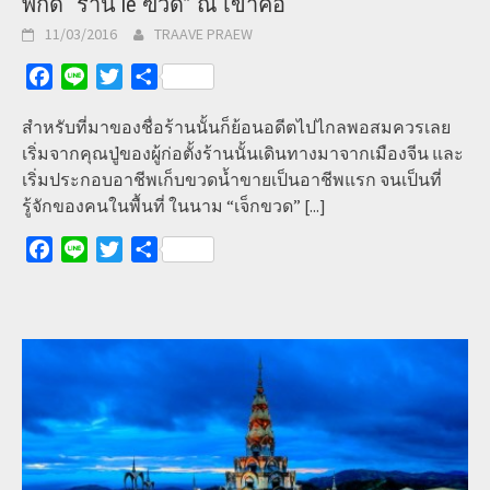
พิกัด “ร้าน le ฃวด” ณ เขาค้อ
11/03/2016
TRAAVE PRAEW
Facebook
Line
Twitter
Share
สำหรับที่มาของชื่อร้านนั้นก็ย้อนอดีตไปไกลพอสมควรเลย
เริ่มจากคุณปู่ของผู้ก่อตั้งร้านนั้นเดินทางมาจากเมืองจีน และ
เริ่มประกอบอาชีพเก็บขวดน้ำขายเป็นอาชีพแรก จนเป็นที่
รู้จักของคนในพื้นที่ ในนาม “เจ็กขวด”
[...]
Facebook
Line
Twitter
Share