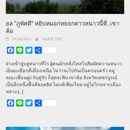
ยล “ภูพัศดี” หยิบหมอกหยอกดาวหนาวนี้ที่…เขา
ค้อ
30/06/2016
TRAAVE TENT
Facebook
Line
Twitter
Share
ย่างเข้าสู่ฤดูหนาวทีไร ผู้คนมักหลั่งไหลไปสัมผัสความหนาว
เย็นยะเยือกที่เมืองเหนือ ไม่ว่าจะไปกันเป็นครอบครัว หมู่
คณะเพื่อนฝูง กับคู่รัก ก็สุดจะฟิน เขาค้อ จังหวัดเพชรบูรณ์
เป็นอีกหนึ่งพื้นที่ฮอตฮิต ไม่แพ้เชียงใหม่ อยู่ไม่ไกลจากเมือง
หลวง
[...]
Facebook
Line
Twitter
Share