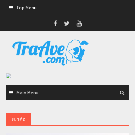
Skip
Top Menu
to
content
Main Menu
เขาค้อ