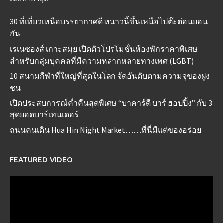
30 ที่เที่ยวเหนือบรรยากาศดี หนาวนี้ขึ้นเหนือไปต๊ะต่อนยอน
กัน
เรเนซองส์ เกาะสมุย เปิดตัวโปรโมชั่นห้องพักราคาพิเศษ
สำหรับกลุ่มบุคคลที่มีความหลากหลายทางเพศ (LGBT)
10 สนามกีฬาที่ใหญ่ที่สุดในโลก จัดอันดับตามความจุของฝูง
ชน
เปิดประสบการณ์ค่ำคืนสุดพิเศษ “บาคาร์ดี บาร์ ฮอปปิ้ง” กับ 3
สุดยอดบาร์เทนเดอร์
ถนนคนเดิน Hua Hin Night Market……ที่นี่มีแต่ของอร่อย
FEATURED VIDEO