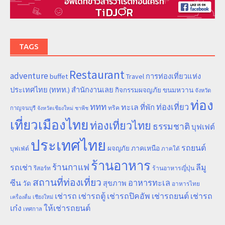
TAGS
Restaurant
adventure
การท่องเที่ยวแห่ง
buffet
Travel
ประเทศไทย (ททท.) สำนักงานเลย
ขนมหวาน
กิจกรรมผจญภัย
จังหวัด
ท่อง
ททท
ทะเล
ท่องเที่ยว
ที่พัก
ทริค
กาญจนบุรี
จังหวัดเชียงใหม่
ชาพีช
เที่ยวเมืองไทย
ท่องเที่ยวไทย
ธรรมชาติ
บุฟเฟต์
ประเทศไทย
รถยนต์
ภาคเหนือ
ผจญภัย
บุฟเฟ่ต์
ภาคใต้
ร้านอาหาร
ร้านกาแฟ
รถเช่า
ลีมู
รีสอร์ท
ร้านอาหารญี่ปุ่น
สถานที่ท่องเที่ยว
ซีน
อาหารทะเล
สุขภาพ
วัด
อาหารไทย
เช่ารถ
เช่ารถตู้
เช่ารถปิคอัพ
เช่ารถยนต์
เช่ารถ
เชียงใหม่
เครื่องดื่ม
เก๋ง
ให้เช่ารถยนต์
เทศกาล