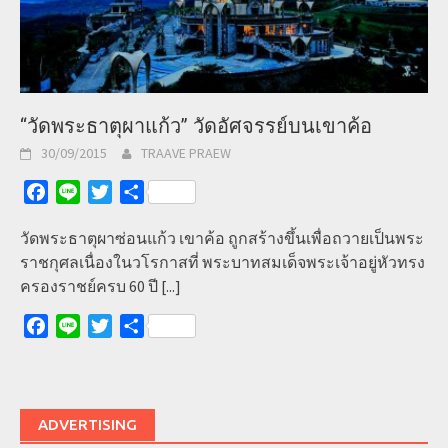
“วัดพระธาตุผาแก้ว” วัดอัศจรรย์บนเขาค้อ
30/09/2015
TRAAVE PRAEW
Facebook
Line
Twitter
Share
วัดพระธาตุผาซ่อนแก้ว เขาค้อ ถูกสร้างขึ้นเพื่อถวายเป็นพระ
ราชกุศลเนื่องในวโรกาสที่ พระบาทสมเด็จพระเจ้าอยู่หัวทรง
ครองราชย์ครบ 60 ปี
[...]
Facebook
Line
Twitter
Share
ADVERTISING