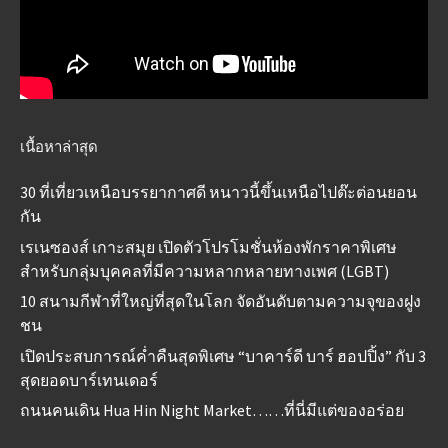
เนื้อหาล่าสุด
30 ที่เที่ยวเหนือบรรยากาศดี หนาวนี้ขึ้นเหนือไปต๊ะต่อนยอน
กัน
เรเนซองส์ เกาะสมุย เปิดตัวโปรโมชั่นห้องพักราคาพิเศษ
สำหรับกลุ่มบุคคลที่มีความหลากหลายทางเพศ (LGBT)
10 สนามกีฬาที่ใหญ่ที่สุดในโลก จัดอันดับตามความจุของฝูง
ชน
เปิดประสบการณ์ค่ำคืนสุดพิเศษ “บาคาร์ดี บาร์ ฮอปปิ้ง” กับ 3
สุดยอดบาร์เทนเดอร์
ถนนคนเดิน Hua Hin Night Market……ที่นี่มีแต่ของอร่อย