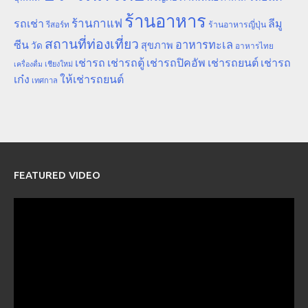
ร้านอาหาร
ร้านกาแฟ
รถเช่า
ลีมู
รีสอร์ท
ร้านอาหารญี่ปุ่น
สถานที่ท่องเที่ยว
ซีน
อาหารทะเล
สุขภาพ
วัด
อาหารไทย
เช่ารถ
เช่ารถตู้
เช่ารถปิคอัพ
เช่ารถยนต์
เช่ารถ
เชียงใหม่
เครื่องดื่ม
เก๋ง
ให้เช่ารถยนต์
เทศกาล
FEATURED VIDEO