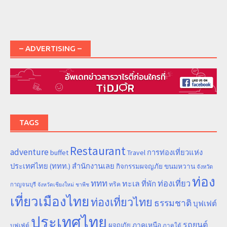
– ADVERTISING –
TAGS
Restaurant
adventure
การท่องเที่ยวแห่ง
buffet
Travel
ประเทศไทย (ททท.) สำนักงานเลย
ขนมหวาน
กิจกรรมผจญภัย
จังหวัด
ท่อง
ททท
ทะเล
ท่องเที่ยว
ที่พัก
ทริค
กาญจนบุรี
จังหวัดเชียงใหม่
ชาพีช
เที่ยวเมืองไทย
ท่องเที่ยวไทย
ธรรมชาติ
บุฟเฟต์
ประเทศไทย
รถยนต์
ภาคเหนือ
ผจญภัย
บุฟเฟ่ต์
ภาคใต้