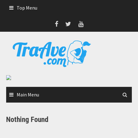
Skip
Top Menu
to
content
Main Menu
Nothing Found