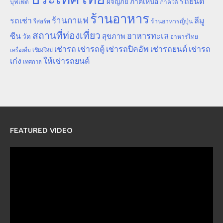
รถยนต์
ภาคเหนือ
ผจญภัย
บุฟเฟ่ต์
ภาคใต้
ร้านอาหาร
ร้านกาแฟ
รถเช่า
ลีมู
รีสอร์ท
ร้านอาหารญี่ปุ่น
สถานที่ท่องเที่ยว
ซีน
อาหารทะเล
สุขภาพ
วัด
อาหารไทย
เช่ารถ
เช่ารถตู้
เช่ารถปิคอัพ
เช่ารถยนต์
เช่ารถ
เชียงใหม่
เครื่องดื่ม
เก๋ง
ให้เช่ารถยนต์
เทศกาล
FEATURED VIDEO