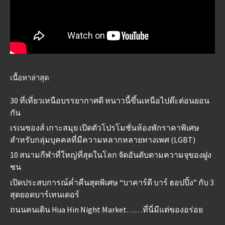
เนื้อหาล่าสุด
30 ที่เที่ยวเหนือบรรยากาศดี หนาวนี้ขึ้นเหนือไปต๊ะต่อนยอน
กัน
เรเนซองส์ เกาะสมุย เปิดตัวโปรโมชั่นห้องพักราคาพิเศษ
สำหรับกลุ่มบุคคลที่มีความหลากหลายทางเพศ (LGBT)
10 สนามกีฬาที่ใหญ่ที่สุดในโลก จัดอันดับตามความจุของฝูง
ชน
เปิดประสบการณ์ค่ำคืนสุดพิเศษ “บาคาร์ดี บาร์ ฮอปปิ้ง” กับ 3
สุดยอดบาร์เทนเดอร์
ถนนคนเดิน Hua Hin Night Market……ที่นี่มีแต่ของอร่อย