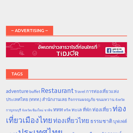
– ADVERTISING –
TAGS
Restaurant
adventure
การท่องเที่ยวแห่ง
buffet
Travel
ประเทศไทย (ททท.) สำนักงานเลย
ขนมหวาน
กิจกรรมผจญภัย
จังหวัด
ท่อง
ททท
ทะเล
ท่องเที่ยว
ที่พัก
ทริค
กาญจนบุรี
จังหวัดเชียงใหม่
ชาพีช
เที่ยวเมืองไทย
ท่องเที่ยวไทย
ธรรมชาติ
บุฟเฟต์
ประเทศไทย