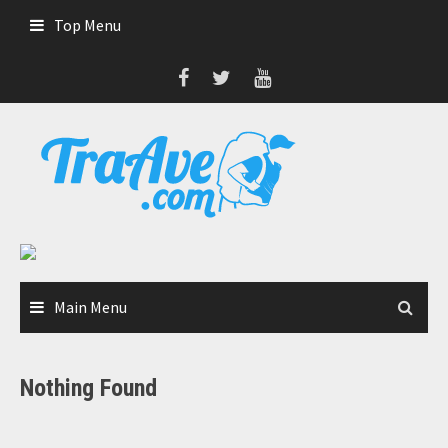
Skip
Top Menu
to
content
Main Menu
Nothing Found