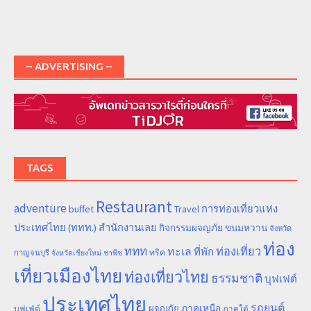
– ADVERTISING –
TAGS
Restaurant
adventure
การท่องเที่ยวแห่ง
buffet
Travel
ประเทศไทย (ททท.) สำนักงานเลย
ขนมหวาน
กิจกรรมผจญภัย
จังหวัด
ท่อง
ททท
ทะเล
ท่องเที่ยว
ที่พัก
ทริค
กาญจนบุรี
จังหวัดเชียงใหม่
ชาพีช
เที่ยวเมืองไทย
ท่องเที่ยวไทย
ธรรมชาติ
บุฟเฟต์
ประเทศไทย
รถยนต์
ภาคเหนือ
ผจญภัย
บุฟเฟ่ต์
ภาคใต้