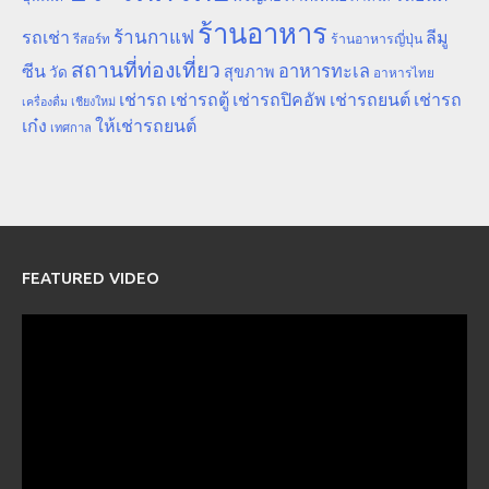
ร้านอาหาร
ร้านกาแฟ
รถเช่า
ลีมู
รีสอร์ท
ร้านอาหารญี่ปุ่น
สถานที่ท่องเที่ยว
ซีน
อาหารทะเล
สุขภาพ
วัด
อาหารไทย
เช่ารถ
เช่ารถตู้
เช่ารถปิคอัพ
เช่ารถยนต์
เช่ารถ
เชียงใหม่
เครื่องดื่ม
เก๋ง
ให้เช่ารถยนต์
เทศกาล
FEATURED VIDEO