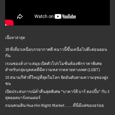
เนื้อหาล่าสุด
30 ที่เที่ยวเหนือบรรยากาศดี หนาวนี้ขึ้นเหนือไปต๊ะต่อนยอน
กัน
เรเนซองส์ เกาะสมุย เปิดตัวโปรโมชั่นห้องพักราคาพิเศษ
สำหรับกลุ่มบุคคลที่มีความหลากหลายทางเพศ (LGBT)
10 สนามกีฬาที่ใหญ่ที่สุดในโลก จัดอันดับตามความจุของฝูง
ชน
เปิดประสบการณ์ค่ำคืนสุดพิเศษ “บาคาร์ดี บาร์ ฮอปปิ้ง” กับ 3
สุดยอดบาร์เทนเดอร์
ถนนคนเดิน Hua Hin Night Market……ที่นี่มีแต่ของอร่อย