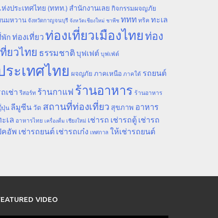
ห่งประเทศไทย (ททท.) สำนักงานเลย
กิจกรรมผจญภัย
ททท
ทะเล
ขนมหวาน
ทริค
จังหวัดกาญจนบุรี
จังหวัดเชียงใหม่
ชาพีช
ท่องเที่ยวเมืองไทย
ท่อง
ท่องเที่ยว
ี่พัก
เที่ยวไทย
ธรรมชาติ
บุฟเฟต์
บุฟเฟ่ต์
ประเทศไทย
รถยนต์
ภาคเหนือ
ผจญภัย
ภาคใต้
ร้านอาหาร
ร้านกาแฟ
ถเช่า
รีสอร์ท
ร้านอาหาร
สถานที่ท่องเที่ยว
ลีมูซีน
อาหาร
สุขภาพ
วัด
ี่ปุ่น
ทะเล
เช่ารถ
เช่ารถตู้
เช่ารถ
อาหารไทย
เชียงใหม่
เครื่องดื่ม
ิคอัพ
เช่ารถยนต์
เช่ารถเก๋ง
ให้เช่ารถยนต์
เทศกาล
FEATURED VIDEO