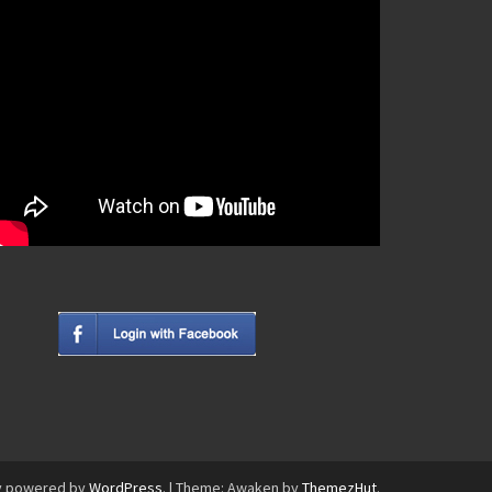
y powered by
WordPress
.
|
Theme: Awaken by
ThemezHut
.