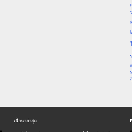
แ
ท
ร
ญ
ป
เนื้อหาล่าสุด