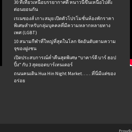
30 ที่เที่ยวเหนือบรรยากาศดี หนาวนี้ขึ้นเหนือไปต๊ะ
ต่อนยอนกัน
เรเนซองส์ เกาะสมุย เปิดตัวโปรโมชั่นห้องพักราคา
พิเศษสำหรับกลุ่มบุคคลที่มีความหลากหลายทาง
เพศ (LGBT)
10 สนามกีฬาที่ใหญ่ที่สุดในโลก จัดอันดับตามความ
จุของฝูงชน
เปิดประสบการณ์ค่ำคืนสุดพิเศษ “บาคาร์ดี บาร์ ฮอป
ปิ้ง” กับ 3 สุดยอดบาร์เทนเดอร์
ถนนคนเดิน Hua Hin Night Market……ที่นี่มีแต่ของ
อร่อย
Proudl