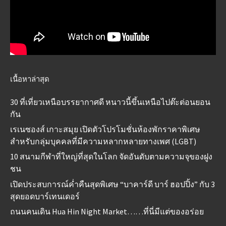
เนื้อหาล่าสุด
30 ที่เที่ยวเหนือบรรยากาศดี หนาวนี้ขึ้นเหนือไปต๊ะต่อนยอน
กัน
เรเนซองส์ เกาะสมุย เปิดตัวโปรโมชั่นห้องพักราคาพิเศษ
สำหรับกลุ่มบุคคลที่มีความหลากหลายทางเพศ (LGBT)
10 สนามกีฬาที่ใหญ่ที่สุดในโลก จัดอันดับตามความจุของฝูง
ชน
เปิดประสบการณ์ค่ำคืนสุดพิเศษ “บาคาร์ดี บาร์ ฮอปปิ้ง” กับ 3
สุดยอดบาร์เทนเดอร์
ถนนคนเดิน Hua Hin Night Market……ที่นี่มีแต่ของอร่อย