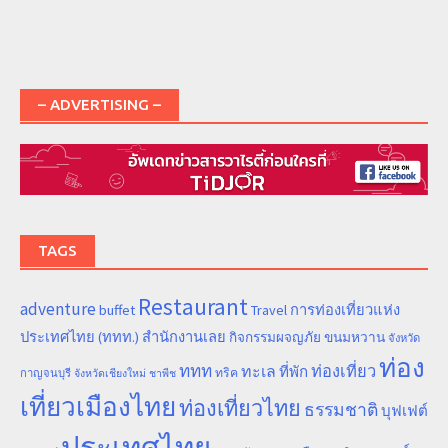
– ADVERTISING –
TAGS
Restaurant
adventure
การท่องเที่ยวแห่ง
buffet
Travel
ประเทศไทย (ททท.) สำนักงานเลย
ขนมหวาน
กิจกรรมผจญภัย
จังหวัด
ท่อง
ททท
ทะเล
ท่องเที่ยว
ที่พัก
ทริค
กาญจนบุรี
จังหวัดเชียงใหม่
ชาพีช
เที่ยวเมืองไทย
ท่องเที่ยวไทย
ธรรมชาติ
บุฟเฟต์
ประเทศไทย