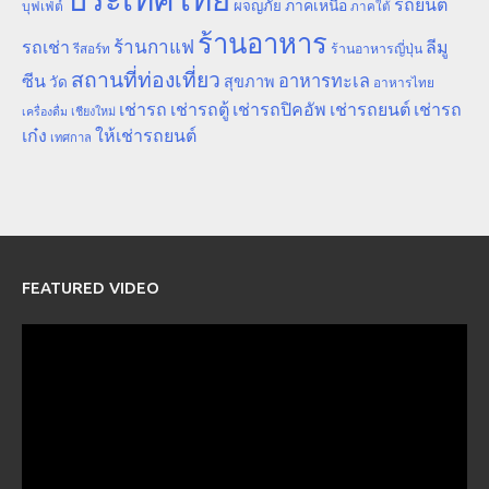
รถยนต์
ภาคเหนือ
ผจญภัย
บุฟเฟ่ต์
ภาคใต้
ร้านอาหาร
ร้านกาแฟ
รถเช่า
ลีมู
รีสอร์ท
ร้านอาหารญี่ปุ่น
สถานที่ท่องเที่ยว
ซีน
อาหารทะเล
สุขภาพ
วัด
อาหารไทย
เช่ารถ
เช่ารถตู้
เช่ารถปิคอัพ
เช่ารถยนต์
เช่ารถ
เชียงใหม่
เครื่องดื่ม
เก๋ง
ให้เช่ารถยนต์
เทศกาล
FEATURED VIDEO