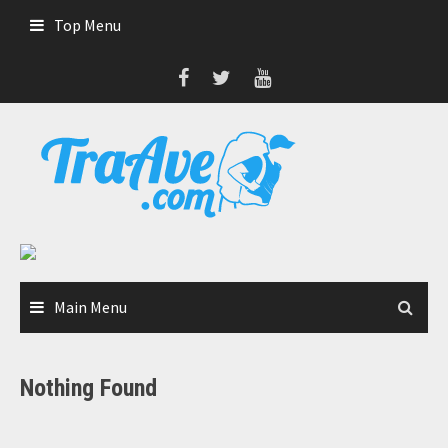
Skip
Top Menu
to
content
Main Menu
Nothing Found