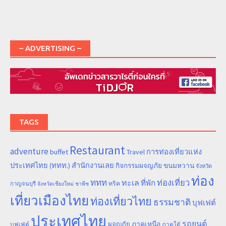
– ADVERTISING –
TAGS
Restaurant
adventure
การท่องเที่ยวแห่ง
buffet
Travel
ประเทศไทย (ททท.) สำนักงานเลย
ขนมหวาน
กิจกรรมผจญภัย
จังหวัด
ท่อง
ททท
ทะเล
ท่องเที่ยว
ที่พัก
ทริค
กาญจนบุรี
จังหวัดเชียงใหม่
ชาพีช
เที่ยวเมืองไทย
ท่องเที่ยวไทย
ธรรมชาติ
บุฟเฟต์
ประเทศไทย
รถยนต์
ภาคเหนือ
ผจญภัย
บุฟเฟ่ต์
ภาคใต้