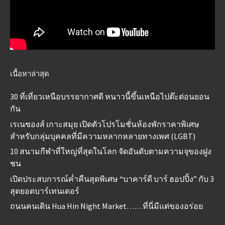
เนื้อหาล่าสุด
30 ที่เที่ยวเหนือบรรยากาศดี หนาวนี้ขึ้นเหนือไปต๊ะต่อนยอน
กัน
เรเนซองส์ เกาะสมุย เปิดตัวโปรโมชั่นห้องพักราคาพิเศษ
สำหรับกลุ่มบุคคลที่มีความหลากหลายทางเพศ (LGBT)
10 สนามกีฬาที่ใหญ่ที่สุดในโลก จัดอันดับตามความจุของฝูง
ชน
เปิดประสบการณ์ค่ำคืนสุดพิเศษ “บาคาร์ดี บาร์ ฮอปปิ้ง” กับ 3
สุดยอดบาร์เทนเดอร์
ถนนคนเดิน Hua Hin Night Market……ที่นี่มีแต่ของอร่อย