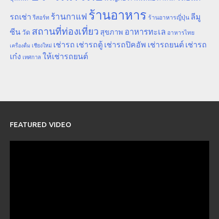
ร้านอาหาร
ร้านกาแฟ
รถเช่า
ลีมู
รีสอร์ท
ร้านอาหารญี่ปุ่น
สถานที่ท่องเที่ยว
ซีน
อาหารทะเล
สุขภาพ
วัด
อาหารไทย
เช่ารถ
เช่ารถตู้
เช่ารถปิคอัพ
เช่ารถยนต์
เช่ารถ
เชียงใหม่
เครื่องดื่ม
เก๋ง
ให้เช่ารถยนต์
เทศกาล
FEATURED VIDEO