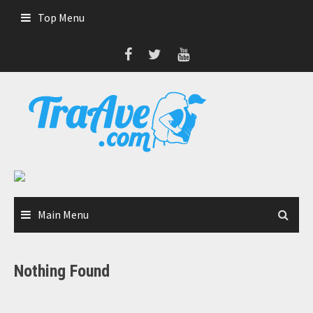
Skip
Top Menu
to
content
Main Menu
Nothing Found