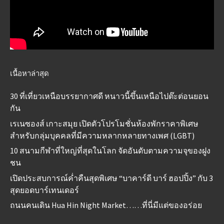
เนื้อหาล่าสุด
30 ที่เที่ยวเหนือบรรยากาศดี หนาวนี้ขึ้นเหนือไปต๊ะต่อนยอน
กัน
เรเนซองส์ เกาะสมุย เปิดตัวโปรโมชั่นห้องพักราคาพิเศษ
สำหรับกลุ่มบุคคลที่มีความหลากหลายทางเพศ (LGBT)
10 สนามกีฬาที่ใหญ่ที่สุดในโลก จัดอันดับตามความจุของฝูง
ชน
เปิดประสบการณ์ค่ำคืนสุดพิเศษ “บาคาร์ดี บาร์ ฮอปปิ้ง” กับ 3
สุดยอดบาร์เทนเดอร์
ถนนคนเดิน Hua Hin Night Market……ที่นี่มีแต่ของอร่อย