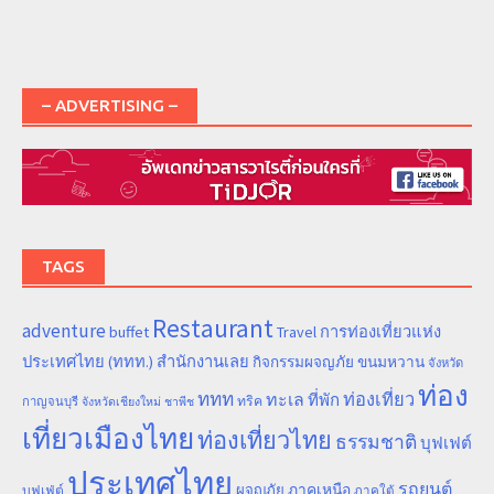
– ADVERTISING –
TAGS
Restaurant
adventure
การท่องเที่ยวแห่ง
buffet
Travel
ประเทศไทย (ททท.) สำนักงานเลย
ขนมหวาน
กิจกรรมผจญภัย
จังหวัด
ท่อง
ททท
ทะเล
ท่องเที่ยว
ที่พัก
ทริค
กาญจนบุรี
จังหวัดเชียงใหม่
ชาพีช
เที่ยวเมืองไทย
ท่องเที่ยวไทย
ธรรมชาติ
บุฟเฟต์
ประเทศไทย
รถยนต์
ภาคเหนือ
ผจญภัย
บุฟเฟ่ต์
ภาคใต้