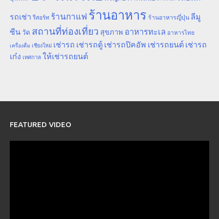
ร้านอาหาร
ร้านกาแฟ
รถเช่า
ลีมู
รีสอร์ท
ร้านอาหารญี่ปุ่น
สถานที่ท่องเที่ยว
ซีน
อาหารทะเล
สุขภาพ
วัด
อาหารไทย
เช่ารถ
เช่ารถตู้
เช่ารถปิคอัพ
เช่ารถยนต์
เช่ารถ
เชียงใหม่
เครื่องดื่ม
เก๋ง
ให้เช่ารถยนต์
เทศกาล
FEATURED VIDEO