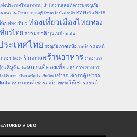
ห่งประเทศไทย (ททท.) สำนักงานเลย
กิจกรรมผจญภัย
ททท
ทะเล
ขนมหวาน
ทริค
จังหวัดกาญจนบุรี
จังหวัดเชียงใหม่
ชาพีช
ท่องเที่ยวเมืองไทย
ท่อง
ท่องเที่ยว
ี่พัก
เที่ยวไทย
ธรรมชาติ
บุฟเฟต์
บุฟเฟ่ต์
ประเทศไทย
รถยนต์
ภาคเหนือ
ผจญภัย
ภาคใต้
ร้านอาหาร
ร้านกาแฟ
ถเช่า
รีสอร์ท
ร้านอาหาร
สถานที่ท่องเที่ยว
ลีมูซีน
อาหาร
สุขภาพ
วัด
ี่ปุ่น
ทะเล
เช่ารถ
เช่ารถตู้
เช่ารถ
อาหารไทย
เชียงใหม่
เครื่องดื่ม
ิคอัพ
เช่ารถยนต์
เช่ารถเก๋ง
ให้เช่ารถยนต์
เทศกาล
FEATURED VIDEO