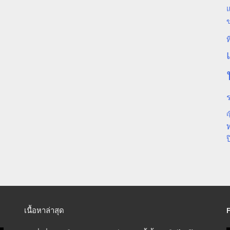
แ
ท
ร
ญ
ป
เนื้อหาล่าสุด