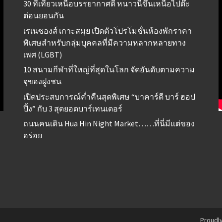
30 ที่เที่ยวเหนือบรรยากาศดี หนาวนี้ขึ้นเหนือไปต๊ะ
ต่อนยอนกัน
เรเนซองส์ เกาะสมุย เปิดตัวโปรโมชั่นห้องพักราคา
พิเศษสำหรับกลุ่มบุคคลที่มีความหลากหลายทาง
เพศ (LGBT)
10 สนามกีฬาที่ใหญ่ที่สุดในโลก จัดอันดับตามความ
จุของฝูงชน
เปิดประสบการณ์ค่ำคืนสุดพิเศษ “บาคาร์ดี บาร์ ฮอป
ปิ้ง” กับ 3 สุดยอดบาร์เทนเดอร์
ถนนคนเดิน Hua Hin Night Market……ที่นี่มีแต่ของ
อร่อย
Proudl