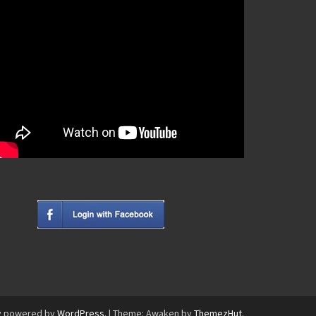
y powered by
WordPress
.
|
Theme: Awaken by
ThemezHut
.