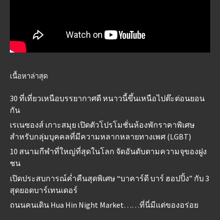
เนื้อหาล่าสุด
30 ที่เที่ยวเหนือบรรยากาศดี หนาวนี้ขึ้นเหนือไปต๊ะต่อนยอน
กัน
เรเนซองส์ เกาะสมุย เปิดตัวโปรโมชั่นห้องพักราคาพิเศษ
สำหรับกลุ่มบุคคลที่มีความหลากหลายทางเพศ (LGBT)
10 สนามกีฬาที่ใหญ่ที่สุดในโลก จัดอันดับตามความจุของฝูง
ชน
เปิดประสบการณ์ค่ำคืนสุดพิเศษ “บาคาร์ดี บาร์ ฮอปปิ้ง” กับ 3
สุดยอดบาร์เทนเดอร์
ถนนคนเดิน Hua Hin Night Market……ที่นี่มีแต่ของอร่อย