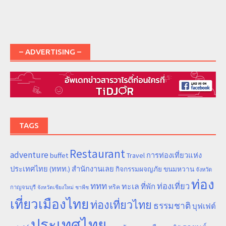
– ADVERTISING –
TAGS
Restaurant
adventure
การท่องเที่ยวแห่ง
buffet
Travel
ประเทศไทย (ททท.) สำนักงานเลย
ขนมหวาน
กิจกรรมผจญภัย
จังหวัด
ท่อง
ททท
ทะเล
ท่องเที่ยว
ที่พัก
ทริค
กาญจนบุรี
จังหวัดเชียงใหม่
ชาพีช
เที่ยวเมืองไทย
ท่องเที่ยวไทย
ธรรมชาติ
บุฟเฟต์
ประเทศไทย