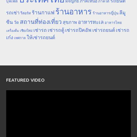
รถยนต์
ภาคเหนือ
ผจญภัย
บุฟเฟ่ต์
ภาคใต้
ร้านอาหาร
ร้านกาแฟ
รถเช่า
ลีมู
รีสอร์ท
ร้านอาหารญี่ปุ่น
สถานที่ท่องเที่ยว
ซีน
อาหารทะเล
สุขภาพ
วัด
อาหารไทย
เช่ารถ
เช่ารถตู้
เช่ารถปิคอัพ
เช่ารถยนต์
เช่ารถ
เชียงใหม่
เครื่องดื่ม
เก๋ง
ให้เช่ารถยนต์
เทศกาล
FEATURED VIDEO