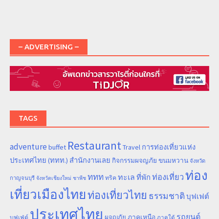
– ADVERTISING –
TAGS
Restaurant
adventure
การท่องเที่ยวแห่ง
buffet
Travel
ประเทศไทย (ททท.) สำนักงานเลย
ขนมหวาน
กิจกรรมผจญภัย
จังหวัด
ท่อง
ททท
ทะเล
ท่องเที่ยว
ที่พัก
ทริค
กาญจนบุรี
จังหวัดเชียงใหม่
ชาพีช
เที่ยวเมืองไทย
ท่องเที่ยวไทย
ธรรมชาติ
บุฟเฟต์
ประเทศไทย
รถยนต์
ภาคเหนือ
ผจญภัย
บุฟเฟ่ต์
ภาคใต้