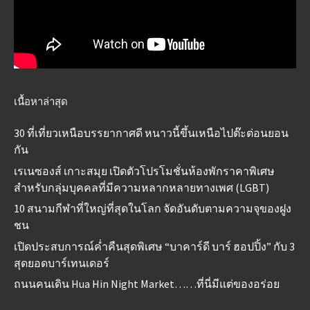
เนื้อหาล่าสุด
30 ที่เที่ยวเหนือบรรยากาศดี หนาวนี้ขึ้นเหนือไปต๊ะต่อนยอน
กัน
เรเนซองส์ เกาะสมุย เปิดตัวโปรโมชั่นห้องพักราคาพิเศษ
สำหรับกลุ่มบุคคลที่มีความหลากหลายทางเพศ (LGBT)
10 สนามกีฬาที่ใหญ่ที่สุดในโลก จัดอันดับตามความจุของฝูง
ชน
เปิดประสบการณ์ค่ำคืนสุดพิเศษ “บาคาร์ดี บาร์ ฮอปปิ้ง” กับ 3
สุดยอดบาร์เทนเดอร์
ถนนคนเดิน Hua Hin Night Market……ที่นี่มีแต่ของอร่อย