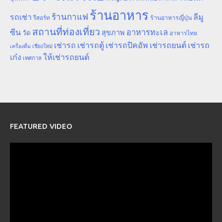
ร้านอาหาร
ร้านกาแฟ
รถเช่า
ลีมู
รีสอร์ท
ร้านอาหารญี่ปุ่น
สถานที่ท่องเที่ยว
ซีน
อาหารทะเล
สุขภาพ
วัด
อาหารไทย
เช่ารถ
เช่ารถตู้
เช่ารถปิคอัพ
เช่ารถยนต์
เช่ารถ
เชียงใหม่
เครื่องดื่ม
เก๋ง
ให้เช่ารถยนต์
เทศกาล
FEATURED VIDEO