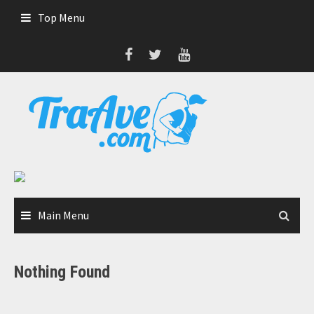
Skip
Top Menu
to
content
Main Menu
Nothing Found