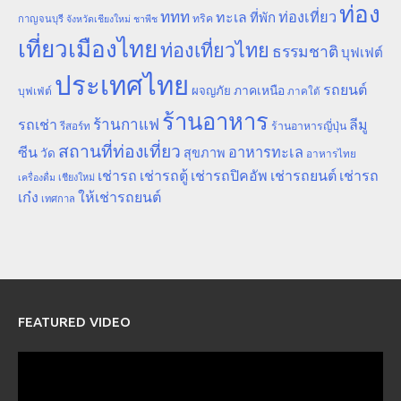
ท่อง
ททท
ทะเล
ท่องเที่ยว
ที่พัก
ทริค
กาญจนบุรี
จังหวัดเชียงใหม่
ชาพีช
เที่ยวเมืองไทย
ท่องเที่ยวไทย
ธรรมชาติ
บุฟเฟต์
ประเทศไทย
รถยนต์
ภาคเหนือ
ผจญภัย
บุฟเฟ่ต์
ภาคใต้
ร้านอาหาร
ร้านกาแฟ
รถเช่า
ลีมู
รีสอร์ท
ร้านอาหารญี่ปุ่น
สถานที่ท่องเที่ยว
ซีน
อาหารทะเล
สุขภาพ
วัด
อาหารไทย
เช่ารถ
เช่ารถตู้
เช่ารถปิคอัพ
เช่ารถยนต์
เช่ารถ
เชียงใหม่
เครื่องดื่ม
เก๋ง
ให้เช่ารถยนต์
เทศกาล
FEATURED VIDEO