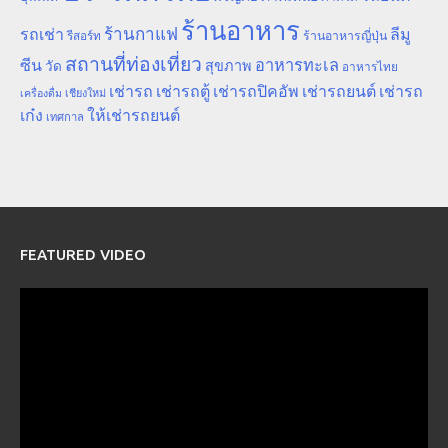
ร้านอาหาร
ร้านกาแฟ
รถเช่า
ลีมู
รีสอร์ท
ร้านอาหารญี่ปุ่น
สถานที่ท่องเที่ยว
ซีน
อาหารทะเล
สุขภาพ
วัด
อาหารไทย
เช่ารถ
เช่ารถตู้
เช่ารถปิคอัพ
เช่ารถยนต์
เช่ารถ
เชียงใหม่
เครื่องดื่ม
เก๋ง
ให้เช่ารถยนต์
เทศกาล
FEATURED VIDEO