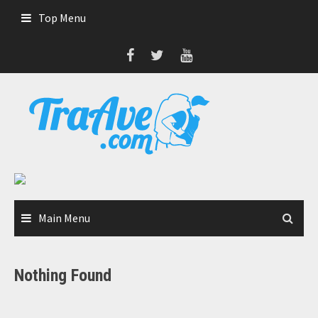
Skip
Top Menu
to
content
Main Menu
Nothing Found