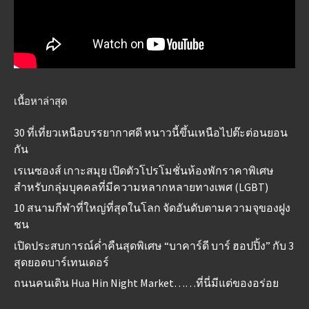
เนื้อหาล่าสุด
30 ที่เที่ยวเหนือบรรยากาศดี หนาวนี้ขึ้นเหนือไปต๊ะต่อนยอน
กัน
เรเนซองส์ เกาะสมุย เปิดตัวโปรโมชั่นห้องพักราคาพิเศษ
สำหรับกลุ่มบุคคลที่มีความหลากหลายทางเพศ (LGBT)
10 สนามกีฬาที่ใหญ่ที่สุดในโลก จัดอันดับตามความจุของฝูง
ชน
เปิดประสบการณ์ค่ำคืนสุดพิเศษ “บาคาร์ดี บาร์ ฮอปปิ้ง” กับ 3
สุดยอดบาร์เทนเดอร์
ถนนคนเดิน Hua Hin Night Market……ที่นี่มีแต่ของอร่อย