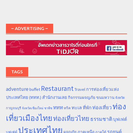
– ADVERTISING –
TAGS
Restaurant
adventure
การท่องเที่ยวแห่ง
buffet
Travel
ประเทศไทย (ททท.) สำนักงานเลย
ขนมหวาน
กิจกรรมผจญภัย
จังหวัด
ท่อง
ททท
ทะเล
ท่องเที่ยว
ที่พัก
ทริค
กาญจนบุรี
จังหวัดเชียงใหม่
ชาพีช
เที่ยวเมืองไทย
ท่องเที่ยวไทย
ธรรมชาติ
บุฟเฟต์
ประเทศไทย
รถยนต์
ภาคเหนือ
ผจญภัย
บุฟเฟ่ต์
ภาคใต้