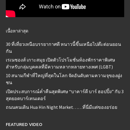
เนื้อหาล่าสุด
30 ที่เที่ยวเหนือบรรยากาศดี หนาวนี้ขึ้นเหนือไปต๊ะต่อนยอน
กัน
เรเนซองส์ เกาะสมุย เปิดตัวโปรโมชั่นห้องพักราคาพิเศษ
สำหรับกลุ่มบุคคลที่มีความหลากหลายทางเพศ (LGBT)
10 สนามกีฬาที่ใหญ่ที่สุดในโลก จัดอันดับตามความจุของฝูง
ชน
เปิดประสบการณ์ค่ำคืนสุดพิเศษ “บาคาร์ดี บาร์ ฮอปปิ้ง” กับ 3
สุดยอดบาร์เทนเดอร์
ถนนคนเดิน Hua Hin Night Market……ที่นี่มีแต่ของอร่อย
FEATURED VIDEO