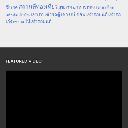
สถานที่ท่องเที่ยว
ซีน
อาหารทะเล
สุขภาพ
วัด
อาหารไทย
เช่ารถ
เช่ารถตู้
เช่ารถปิคอัพ
เช่ารถยนต์
เช่ารถ
เชียงใหม่
เครื่องดื่ม
เก๋ง
ให้เช่ารถยนต์
เทศกาล
FEATURED VIDEO