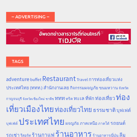
– ADVERTISING –
TAGS
Restaurant
adventure
การท่องเที่ยวแห่ง
buffet
Travel
ประเทศไทย (ททท.) สำนักงานเลย
ขนมหวาน
กิจกรรมผจญภัย
จังหวัด
ท่อง
ททท
ทะเล
ท่องเที่ยว
ที่พัก
ทริค
กาญจนบุรี
จังหวัดเชียงใหม่
ชาพีช
เที่ยวเมืองไทย
ท่องเที่ยวไทย
ธรรมชาติ
บุฟเฟต์
ประเทศไทย
รถยนต์
ภาคเหนือ
ผจญภัย
บุฟเฟ่ต์
ภาคใต้
ร้านอาหาร
ร้านกาแฟ
รถเช่า
ลีมู
รีสอร์ท
ร้านอาหารญี่ปุ่น