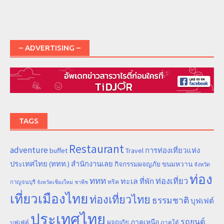
– ADVERTISING –
TAGS
Restaurant
adventure
การท่องเที่ยวแห่ง
buffet
Travel
ประเทศไทย (ททท.) สำนักงานเลย
ขนมหวาน
กิจกรรมผจญภัย
จังหวัด
ท่อง
ททท
ทะเล
ท่องเที่ยว
ที่พัก
ทริค
กาญจนบุรี
จังหวัดเชียงใหม่
ชาพีช
เที่ยวเมืองไทย
ท่องเที่ยวไทย
ธรรมชาติ
บุฟเฟต์
ประเทศไทย
รถยนต์
ภาคเหนือ
ผจญภัย
บุฟเฟ่ต์
ภาคใต้