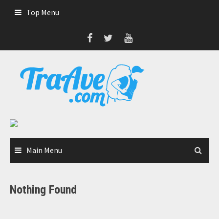
Skip
Top Menu
to
content
Main Menu
Nothing Found