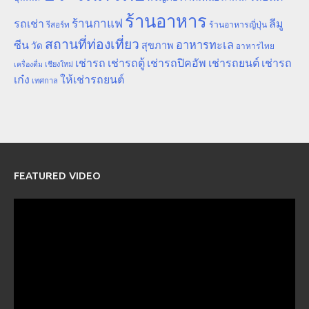
ร้านอาหาร
ร้านกาแฟ
รถเช่า
ลีมู
รีสอร์ท
ร้านอาหารญี่ปุ่น
สถานที่ท่องเที่ยว
ซีน
อาหารทะเล
สุขภาพ
วัด
อาหารไทย
เช่ารถ
เช่ารถตู้
เช่ารถปิคอัพ
เช่ารถยนต์
เช่ารถ
เชียงใหม่
เครื่องดื่ม
เก๋ง
ให้เช่ารถยนต์
เทศกาล
FEATURED VIDEO