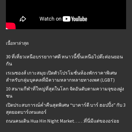
เนื้อหาล่าสุด
30 ที่เที่ยวเหนือบรรยากาศดี หนาวนี้ขึ้นเหนือไปต๊ะต่อนยอน
กัน
เรเนซองส์ เกาะสมุย เปิดตัวโปรโมชั่นห้องพักราคาพิเศษ
สำหรับกลุ่มบุคคลที่มีความหลากหลายทางเพศ (LGBT)
10 สนามกีฬาที่ใหญ่ที่สุดในโลก จัดอันดับตามความจุของฝูง
ชน
เปิดประสบการณ์ค่ำคืนสุดพิเศษ “บาคาร์ดี บาร์ ฮอปปิ้ง” กับ 3
สุดยอดบาร์เทนเดอร์
ถนนคนเดิน Hua Hin Night Market……ที่นี่มีแต่ของอร่อย