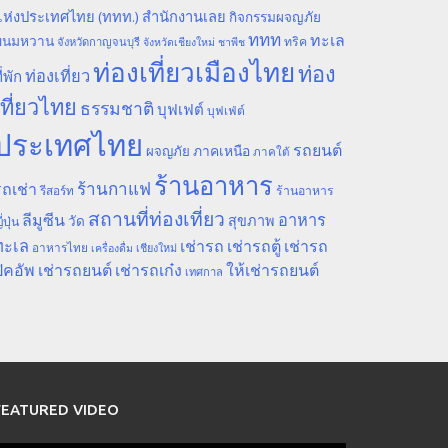
ห่งประเทศไทย (ททท.) สำนักงานเลย
กิจกรรมผจญภัย
ททท
ทะเล
ขนมหวาน
ทริค
จังหวัดกาญจนบุรี
จังหวัดเชียงใหม่
ชาพีช
ท่องเที่ยวเมืองไทย
ท่อง
ท่องเที่ยว
ี่พัก
เที่ยวไทย
ธรรมชาติ
บุฟเฟต์
บุฟเฟ่ต์
ประเทศไทย
รถยนต์
ภาคเหนือ
ผจญภัย
ภาคใต้
ร้านอาหาร
ร้านกาแฟ
ถเช่า
รีสอร์ท
ร้านอาหาร
สถานที่ท่องเที่ยว
ลีมูซีน
อาหาร
สุขภาพ
วัด
ี่ปุ่น
ทะเล
เช่ารถ
เช่ารถตู้
เช่ารถ
อาหารไทย
เชียงใหม่
เครื่องดื่ม
ิคอัพ
เช่ารถยนต์
เช่ารถเก๋ง
ให้เช่ารถยนต์
เทศกาล
FEATURED VIDEO