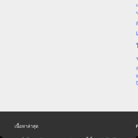
แ
ท
ร
ญ
ป
เนื้อหาล่าสุด