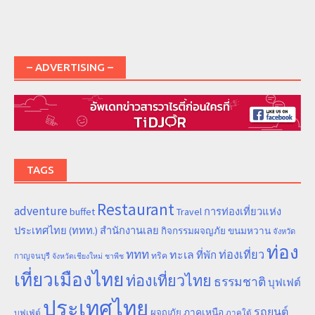
– ADVERTISING –
TAGS
Restaurant
adventure
การท่องเที่ยวแห่ง
buffet
Travel
ประเทศไทย (ททท.) สำนักงานเลย
ขนมหวาน
กิจกรรมผจญภัย
จังหวัด
ท่อง
ททท
ทะเล
ท่องเที่ยว
ที่พัก
ทริค
กาญจนบุรี
จังหวัดเชียงใหม่
ชาพีช
เที่ยวเมืองไทย
ท่องเที่ยวไทย
ธรรมชาติ
บุฟเฟต์
ประเทศไทย
รถยนต์
ภาคเหนือ
ผจญภัย
บุฟเฟ่ต์
ภาคใต้