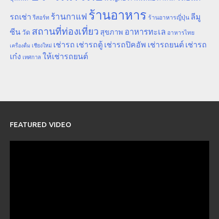
ร้านอาหาร
ร้านกาแฟ
รถเช่า
ลีมู
รีสอร์ท
ร้านอาหารญี่ปุ่น
สถานที่ท่องเที่ยว
ซีน
อาหารทะเล
สุขภาพ
วัด
อาหารไทย
เช่ารถ
เช่ารถตู้
เช่ารถปิคอัพ
เช่ารถยนต์
เช่ารถ
เชียงใหม่
เครื่องดื่ม
เก๋ง
ให้เช่ารถยนต์
เทศกาล
FEATURED VIDEO