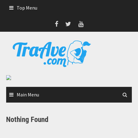
Skip
Top Menu
to
content
Main Menu
Nothing Found