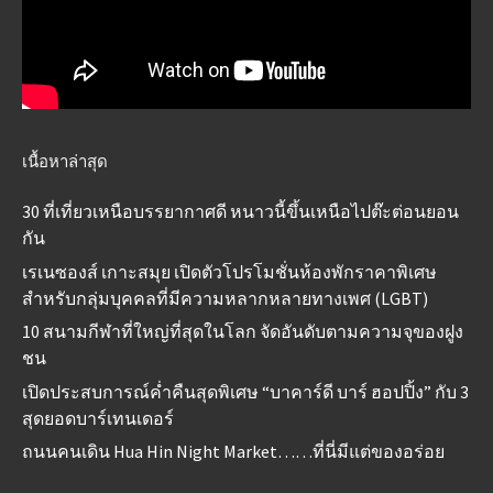
เนื้อหาล่าสุด
30 ที่เที่ยวเหนือบรรยากาศดี หนาวนี้ขึ้นเหนือไปต๊ะต่อนยอน
กัน
เรเนซองส์ เกาะสมุย เปิดตัวโปรโมชั่นห้องพักราคาพิเศษ
สำหรับกลุ่มบุคคลที่มีความหลากหลายทางเพศ (LGBT)
10 สนามกีฬาที่ใหญ่ที่สุดในโลก จัดอันดับตามความจุของฝูง
ชน
เปิดประสบการณ์ค่ำคืนสุดพิเศษ “บาคาร์ดี บาร์ ฮอปปิ้ง” กับ 3
สุดยอดบาร์เทนเดอร์
ถนนคนเดิน Hua Hin Night Market……ที่นี่มีแต่ของอร่อย