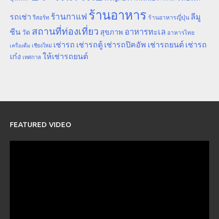
ร้านอาหาร
ร้านกาแฟ
รถเช่า
ลีมู
รีสอร์ท
ร้านอาหารญี่ปุ่น
สถานที่ท่องเที่ยว
ซีน
อาหารทะเล
สุขภาพ
วัด
อาหารไทย
เช่ารถ
เช่ารถตู้
เช่ารถปิคอัพ
เช่ารถยนต์
เช่ารถ
เชียงใหม่
เครื่องดื่ม
เก๋ง
ให้เช่ารถยนต์
เทศกาล
FEATURED VIDEO