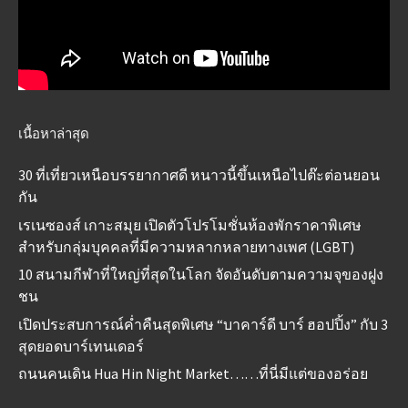
เนื้อหาล่าสุด
30 ที่เที่ยวเหนือบรรยากาศดี หนาวนี้ขึ้นเหนือไปต๊ะต่อนยอน
กัน
เรเนซองส์ เกาะสมุย เปิดตัวโปรโมชั่นห้องพักราคาพิเศษ
สำหรับกลุ่มบุคคลที่มีความหลากหลายทางเพศ (LGBT)
10 สนามกีฬาที่ใหญ่ที่สุดในโลก จัดอันดับตามความจุของฝูง
ชน
เปิดประสบการณ์ค่ำคืนสุดพิเศษ “บาคาร์ดี บาร์ ฮอปปิ้ง” กับ 3
สุดยอดบาร์เทนเดอร์
ถนนคนเดิน Hua Hin Night Market……ที่นี่มีแต่ของอร่อย