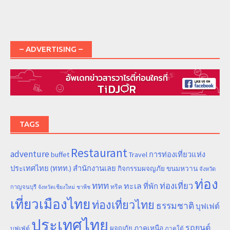
– ADVERTISING –
TAGS
Restaurant
adventure
การท่องเที่ยวแห่ง
buffet
Travel
ประเทศไทย (ททท.) สำนักงานเลย
ขนมหวาน
กิจกรรมผจญภัย
จังหวัด
ท่อง
ททท
ทะเล
ท่องเที่ยว
ที่พัก
ทริค
กาญจนบุรี
จังหวัดเชียงใหม่
ชาพีช
เที่ยวเมืองไทย
ท่องเที่ยวไทย
ธรรมชาติ
บุฟเฟต์
ประเทศไทย
รถยนต์
ภาคเหนือ
ผจญภัย
บุฟเฟ่ต์
ภาคใต้