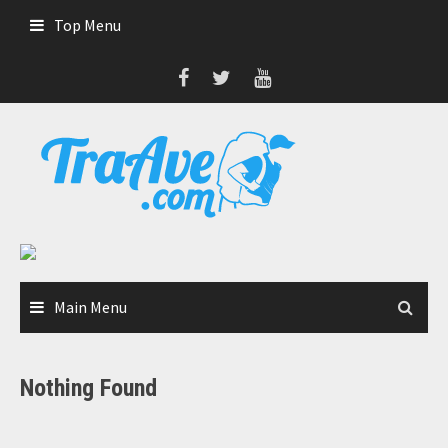
Skip
Top Menu
to
content
Main Menu
Nothing Found