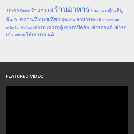
ร้านอาหาร
ร้านกาแฟ
รถเช่า
ลีมู
รีสอร์ท
ร้านอาหารญี่ปุ่น
สถานที่ท่องเที่ยว
ซีน
อาหารทะเล
สุขภาพ
วัด
อาหารไทย
เช่ารถ
เช่ารถตู้
เช่ารถปิคอัพ
เช่ารถยนต์
เช่ารถ
เชียงใหม่
เครื่องดื่ม
เก๋ง
ให้เช่ารถยนต์
เทศกาล
FEATURED VIDEO