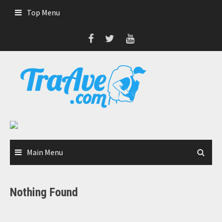
Skip
Top Menu
to
content
Main Menu
Nothing Found