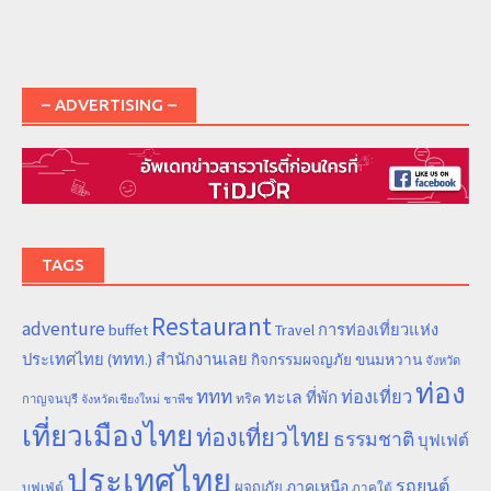
– ADVERTISING –
TAGS
Restaurant
adventure
การท่องเที่ยวแห่ง
buffet
Travel
ประเทศไทย (ททท.) สำนักงานเลย
ขนมหวาน
กิจกรรมผจญภัย
จังหวัด
ท่อง
ททท
ทะเล
ท่องเที่ยว
ที่พัก
ทริค
กาญจนบุรี
จังหวัดเชียงใหม่
ชาพีช
เที่ยวเมืองไทย
ท่องเที่ยวไทย
ธรรมชาติ
บุฟเฟต์
ประเทศไทย
รถยนต์
ภาคเหนือ
ผจญภัย
บุฟเฟ่ต์
ภาคใต้