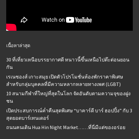
เนื้อหาล่าสุด
30 ที่เที่ยวเหนือบรรยากาศดี หนาวนี้ขึ้นเหนือไปต๊ะต่อนยอน
กัน
เรเนซองส์ เกาะสมุย เปิดตัวโปรโมชั่นห้องพักราคาพิเศษ
สำหรับกลุ่มบุคคลที่มีความหลากหลายทางเพศ (LGBT)
10 สนามกีฬาที่ใหญ่ที่สุดในโลก จัดอันดับตามความจุของฝูง
ชน
เปิดประสบการณ์ค่ำคืนสุดพิเศษ “บาคาร์ดี บาร์ ฮอปปิ้ง” กับ 3
สุดยอดบาร์เทนเดอร์
ถนนคนเดิน Hua Hin Night Market……ที่นี่มีแต่ของอร่อย