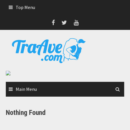
Skip
Top Menu
to
content
Main Menu
Nothing Found