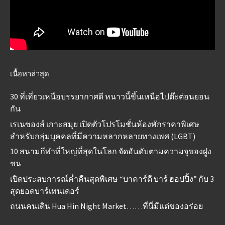
เนื้อหาล่าสุด
30 ที่เที่ยวเหนือบรรยากาศดี หนาวนี้ขึ้นเหนือไปต๊ะต่อนยอน
กัน
เรเนซองส์ เกาะสมุย เปิดตัวโปรโมชั่นห้องพักราคาพิเศษ
สำหรับกลุ่มบุคคลที่มีความหลากหลายทางเพศ (LGBT)
10 สนามกีฬาที่ใหญ่ที่สุดในโลก จัดอันดับตามความจุของฝูง
ชน
เปิดประสบการณ์ค่ำคืนสุดพิเศษ “บาคาร์ดี บาร์ ฮอปปิ้ง” กับ 3
สุดยอดบาร์เทนเดอร์
ถนนคนเดิน Hua Hin Night Market……ที่นี่มีแต่ของอร่อย