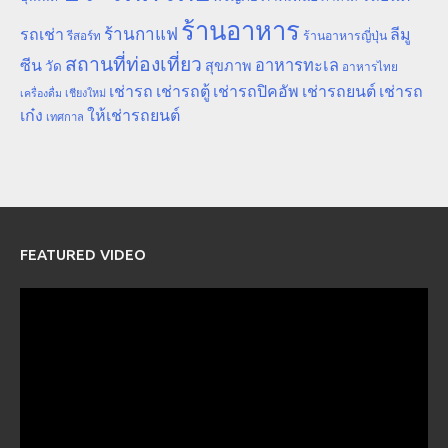
ร้านอาหาร
ร้านกาแฟ
รถเช่า
ลีมู
รีสอร์ท
ร้านอาหารญี่ปุ่น
สถานที่ท่องเที่ยว
ซีน
อาหารทะเล
สุขภาพ
วัด
อาหารไทย
เช่ารถ
เช่ารถตู้
เช่ารถปิคอัพ
เช่ารถยนต์
เช่ารถ
เชียงใหม่
เครื่องดื่ม
เก๋ง
ให้เช่ารถยนต์
เทศกาล
FEATURED VIDEO