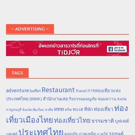
– ADVERTISING –
TAGS
Restaurant
adventure
การท่องเที่ยวแห่ง
buffet
Travel
ประเทศไทย (ททท.) สำนักงานเลย
ขนมหวาน
กิจกรรมผจญภัย
จังหวัด
ท่อง
ททท
ทะเล
ท่องเที่ยว
ที่พัก
ทริค
กาญจนบุรี
จังหวัดเชียงใหม่
ชาพีช
เที่ยวเมืองไทย
ท่องเที่ยวไทย
ธรรมชาติ
บุฟเฟต์
ประเทศไทย
รถยนต์
ภาคเหนือ
ผจญภัย
บุฟเฟ่ต์
ภาคใต้