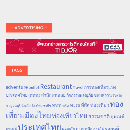
– ADVERTISING –
TAGS
Restaurant
adventure
การท่องเที่ยวแห่ง
buffet
Travel
ประเทศไทย (ททท.) สำนักงานเลย
ขนมหวาน
กิจกรรมผจญภัย
จังหวัด
ท่อง
ททท
ทะเล
ท่องเที่ยว
ที่พัก
ทริค
กาญจนบุรี
จังหวัดเชียงใหม่
ชาพีช
เที่ยวเมืองไทย
ท่องเที่ยวไทย
ธรรมชาติ
บุฟเฟต์
ประเทศไทย
รถยนต์
ภาคเหนือ
ผจญภัย
บุฟเฟ่ต์
ภาคใต้