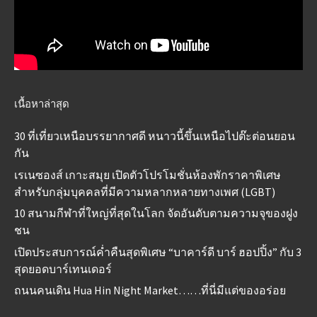
เนื้อหาล่าสุด
30 ที่เที่ยวเหนือบรรยากาศดี หนาวนี้ขึ้นเหนือไปต๊ะต่อนยอน
กัน
เรเนซองส์ เกาะสมุย เปิดตัวโปรโมชั่นห้องพักราคาพิเศษ
สำหรับกลุ่มบุคคลที่มีความหลากหลายทางเพศ (LGBT)
10 สนามกีฬาที่ใหญ่ที่สุดในโลก จัดอันดับตามความจุของฝูง
ชน
เปิดประสบการณ์ค่ำคืนสุดพิเศษ “บาคาร์ดี บาร์ ฮอปปิ้ง” กับ 3
สุดยอดบาร์เทนเดอร์
ถนนคนเดิน Hua Hin Night Market……ที่นี่มีแต่ของอร่อย