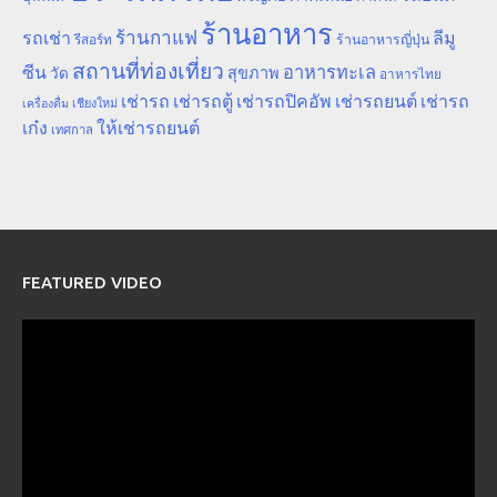
ร้านอาหาร
ร้านกาแฟ
รถเช่า
ลีมู
รีสอร์ท
ร้านอาหารญี่ปุ่น
สถานที่ท่องเที่ยว
ซีน
อาหารทะเล
สุขภาพ
วัด
อาหารไทย
เช่ารถ
เช่ารถตู้
เช่ารถปิคอัพ
เช่ารถยนต์
เช่ารถ
เชียงใหม่
เครื่องดื่ม
เก๋ง
ให้เช่ารถยนต์
เทศกาล
FEATURED VIDEO