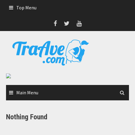
Skip
Top Menu
to
content
Main Menu
Nothing Found