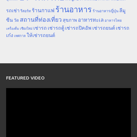
ร้านอาหาร
ร้านกาแฟ
รถเช่า
ลีมู
รีสอร์ท
ร้านอาหารญี่ปุ่น
สถานที่ท่องเที่ยว
ซีน
อาหารทะเล
สุขภาพ
วัด
อาหารไทย
เช่ารถ
เช่ารถตู้
เช่ารถปิคอัพ
เช่ารถยนต์
เช่ารถ
เชียงใหม่
เครื่องดื่ม
เก๋ง
ให้เช่ารถยนต์
เทศกาล
FEATURED VIDEO