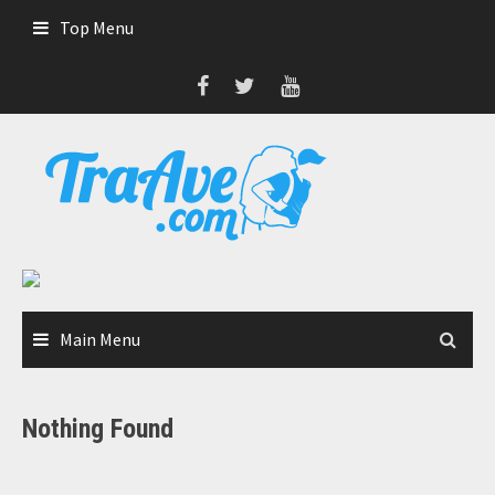
Skip
Top Menu
to
content
Main Menu
Nothing Found