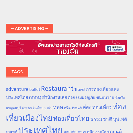
– ADVERTISING –
TAGS
Restaurant
adventure
การท่องเที่ยวแห่ง
buffet
Travel
ประเทศไทย (ททท.) สำนักงานเลย
ขนมหวาน
กิจกรรมผจญภัย
จังหวัด
ท่อง
ททท
ทะเล
ท่องเที่ยว
ที่พัก
ทริค
กาญจนบุรี
จังหวัดเชียงใหม่
ชาพีช
เที่ยวเมืองไทย
ท่องเที่ยวไทย
ธรรมชาติ
บุฟเฟต์
ประเทศไทย
รถยนต์
ภาคเหนือ
ผจญภัย
บุฟเฟ่ต์
ภาคใต้