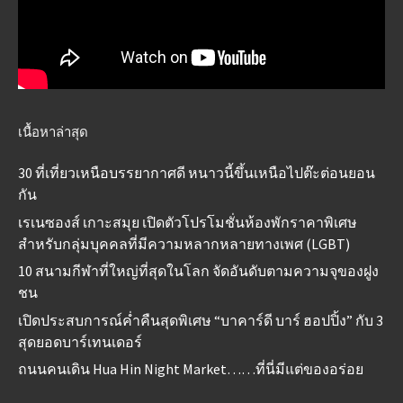
เนื้อหาล่าสุด
30 ที่เที่ยวเหนือบรรยากาศดี หนาวนี้ขึ้นเหนือไปต๊ะต่อนยอน
กัน
เรเนซองส์ เกาะสมุย เปิดตัวโปรโมชั่นห้องพักราคาพิเศษ
สำหรับกลุ่มบุคคลที่มีความหลากหลายทางเพศ (LGBT)
10 สนามกีฬาที่ใหญ่ที่สุดในโลก จัดอันดับตามความจุของฝูง
ชน
เปิดประสบการณ์ค่ำคืนสุดพิเศษ “บาคาร์ดี บาร์ ฮอปปิ้ง” กับ 3
สุดยอดบาร์เทนเดอร์
ถนนคนเดิน Hua Hin Night Market……ที่นี่มีแต่ของอร่อย